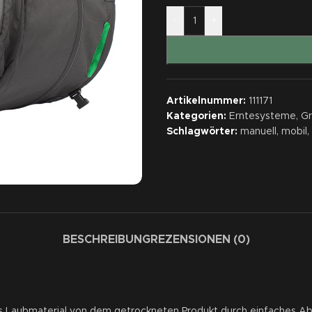
-
+
Artikelnummer:
111171
Kategorien:
Erntesysteme
,
G
Schlagwörter:
manuell
,
mobil
,
BESCHREIBUNG
REZENSIONEN (0)
ges Laubmaterial von dem getrockneten Produkt durch einfaches A