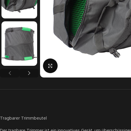
Click to enlarge
Tragbarer Trimmbeutel
Der tragbare Trimmer ist ein innovatives Gerät, um überschüssi