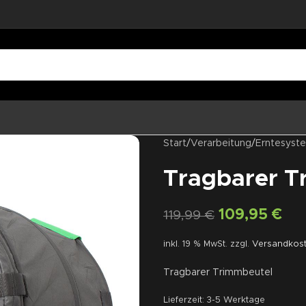
Start
/
Verarbeitung
/
Erntesyst
Tragbarer T
109,95
€
119,99
€
inkl. 19 % MwSt.
zzgl.
Versandkos
Tragbarer Trimmbeutel
Lieferzeit:
3-5 Werktage