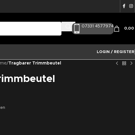
07331 4577974
0,0
LOGIN / REGISTER
eme
/
Tragbarer Trimmbeutel
rimmbeutel
ten