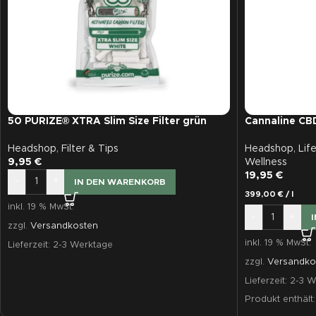
50 PURIZE® XTRA Slim Size Filter grün
Cannaline CBD
Headshop
,
Filter & Tips
Headshop
,
Lif
9,95
€
Wellness
19,95
€
-
+
IN DEN WARENKORB
399,00
€
/
l
inkl. 19 % MwSt.
-
+
zzgl.
Versandkosten
inkl. 19 % MwSt.
Lieferzeit:
2-3 Werktage
zzgl.
Versandko
Lieferzeit:
2-3 W
Produkt enthält