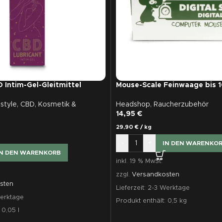
 Intim-Gel-Gleitmittel
Mouse-Scale Feinwaage bis 
estyle
,
CBD
,
Kosmetik &
Headshop
,
Raucherzubehör
14,95
€
29,90
€
/
kg
-
+
IN DEN WARENKO
IN DEN WARENKORB
inkl. 19 % MwSt.
zzgl.
Versandkosten
sten
Lieferzeit:
2-3 Werktage
erktage
Produkt enthält: 0,5
kg
: 0,05
l