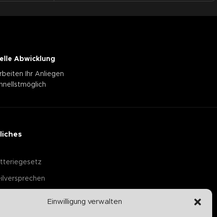
elle Abwicklung
rbeiten Ihr Anliegen
hnellstmöglich
liches
tteriegesetz
ilversprechen
Einwilligung verwalten