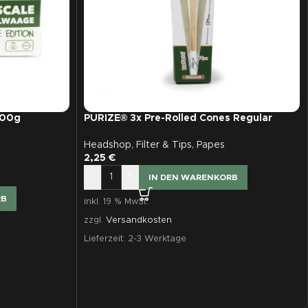
100g
PURIZE® 3x Pre-Rolled Cones Regular
Headshop
,
Filter & Tips
,
Papes
2,25
€
-
+
IN DEN WARENKORB
RB
inkl. 19 % MwSt.
zzgl.
Versandkosten
Lieferzeit:
2-3 Werktage