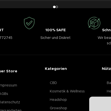
RT
100% SAFE
Schn
3772745
Sicher und Diskret
Wir bea
sc
Kategorien
Nütz
ser Store
CBD
Ba
Impressum
Kosmetik & Wellness
He
AGBs
Headshop
Datenschutz
Growshop
Versandarten