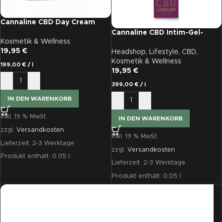
Cannaline CBD Day Cream
(CBD-Tagescreme)
Cannaline CBD Intim-Gel-
Kosmetik & Wellness
Gleitmittel
19,95
€
Headshop
,
Lifestyle
,
CBD
,
Kosmetik & Wellness
199,00
€
/
l
19,95
€
-
+
399,00
€
/
l
IN DEN WARENKORB
-
+
inkl. 19 % MwSt.
IN DEN WARENKORB
zzgl.
Versandkosten
inkl. 19 % MwSt.
Lieferzeit:
2-3 Werktage
zzgl.
Versandkosten
Produkt enthält: 0,05
l
Lieferzeit:
2-3 Werktage
Produkt enthält: 0,05
l