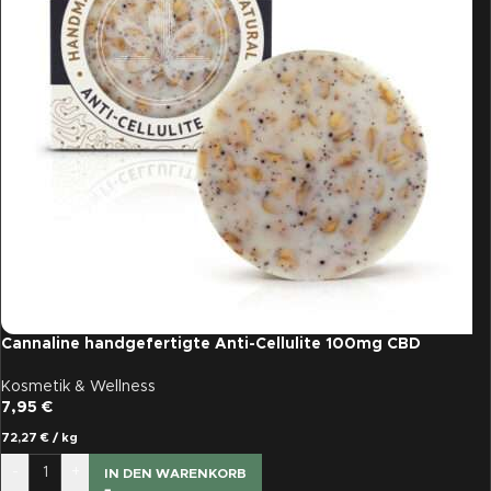
Cannaline handgefertigte Anti-Cellulite 100mg CBD
Kosmetik & Wellness
7,95
€
72,27
€
/
kg
-
+
IN DEN WARENKORB