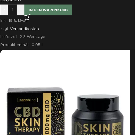
399,00
€
/
l
-
+
IN DEN WARENKORB
inkl. 19 % MwSt.
zzgl.
Versandkosten
Lieferzeit:
2-3 Werktage
Produkt enthält: 0,05
l