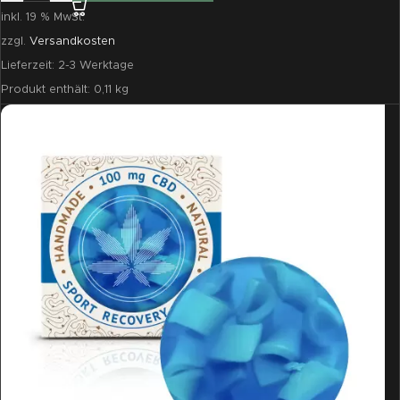
inkl. 19 % MwSt.
zzgl.
Versandkosten
Lieferzeit:
2-3 Werktage
Produkt enthält: 0,11
kg