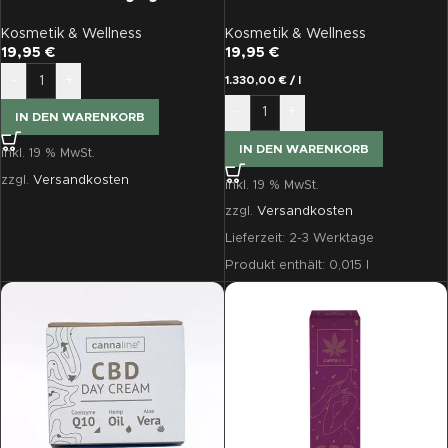
Serum 50ml
Balsam
Kosmetik & Wellness
Kosmetik & Wellness
19,95
€
19,95
€
-
+
1.330,00
€
/
l
-
+
IN DEN WARENKORB
IN DEN WARENKORB
inkl. 19 % MwSt.
zzgl.
Versandkosten
inkl. 19 % MwSt.
zzgl.
Versandkosten
Lieferzeit:
2-3 Werktage
Produkt enthält: 0,015
l