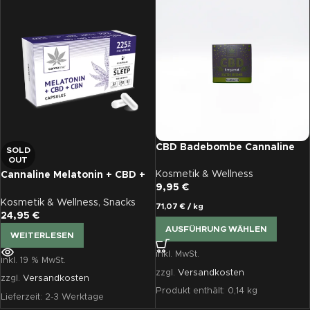
CBD Badebombe Cannaline
SOLD
OUT
Kosmetik & Wellness
Cannaline Melatonin + CBD +
9,95
€
CBN Kapseln x 45 Stück
Kosmetik & Wellness
,
Snacks
71,07
€
/
kg
24,95
€
AUSFÜHRUNG WÄHLEN
WEITERLESEN
inkl. MwSt.
inkl. 19 % MwSt.
zzgl.
Versandkosten
zzgl.
Versandkosten
Produkt enthält: 0,14
kg
Lieferzeit:
2-3 Werktage