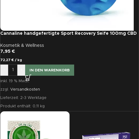
Cannaline handgefertigte Sport Recovery Seife 100mg CBD
Kosmetik & Wellness
7,95
€
72,27
€
/
kg
-
+
IN DEN WARENKORB
inkl. 19 % MwSt.
zzgl.
Versandkosten
Lieferzeit:
2-3 Werktage
Produkt enthält: 0,11
kg