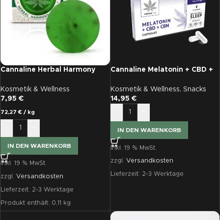
Cannaline Herbal Harmony
Cannaline Melatonin + CBD +
CBD handgemachte Seife
CBN Kapseln x 15 Stück
Kosmetik & Wellness
Kosmetik & Wellness
,
Snacks
7,95
€
14,95
€
-
+
72,27
€
/
kg
-
+
IN DEN WARENKORB
IN DEN WARENKORB
inkl. 19 % MwSt.
zzgl.
Versandkosten
inkl. 19 % MwSt.
Lieferzeit:
2-3 Werktage
zzgl.
Versandkosten
Lieferzeit:
2-3 Werktage
Produkt enthält: 0,11
kg