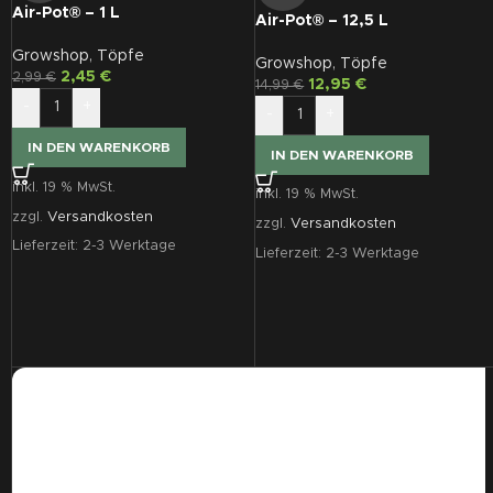
Air-Pot® – 1 L
Air-Pot® – 12,5 L
Growshop
,
Töpfe
Growshop
,
Töpfe
2,45
€
2,99
€
12,95
€
14,99
€
-
+
-
+
IN DEN WARENKORB
IN DEN WARENKORB
inkl. 19 % MwSt.
inkl. 19 % MwSt.
zzgl.
Versandkosten
zzgl.
Versandkosten
Lieferzeit:
2-3 Werktage
Lieferzeit:
2-3 Werktage