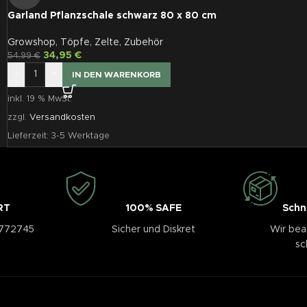
Garland Pflanzschale schwarz 80 x 80 cm
Growshop
,
Töpfe
,
Zelte
,
Zubehör
34,95
€
54,99
€
-
+
IN DEN WARENKORB
inkl. 19 % MwSt.
zzgl.
Versandkosten
Lieferzeit:
3-5 Werktage
RT
100% SAFE
Schn
3772745
Sicher und Diskret
Wir bea
sc