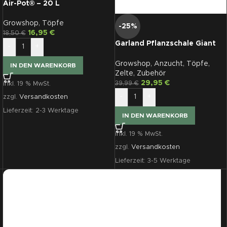
Air-Pot® – 20 L
Growshop
,
Töpfe
-25%
16,95
€
18,50
€
Garland Pflanzschale Giant
-
+
110 x 55 cm
Growshop
,
Anzucht
,
Töpfe
,
IN DEN WARENKORB
Zelte
,
Zubehör
29,95
€
39,99
€
inkl. 19 % MwSt.
-
+
zzgl.
Versandkosten
Lieferzeit:
2-3 Werktage
IN DEN WARENKORB
inkl. 19 % MwSt.
zzgl.
Versandkosten
Lieferzeit:
3-5 Werktage