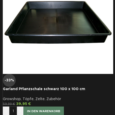
-33%
Garland Pflanzschale schwarz 100 x 100 cm
Growshop
,
Töpfe
,
Zelte
,
Zubehör
39,95
€
59,99
€
-
+
IN DEN WARENKORB