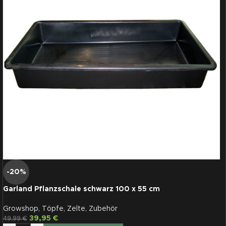
-20%
Garland Pflanzschale schwarz 100 x 55 cm
Growshop
,
Töpfe
,
Zelte
,
Zubehör
39,95
€
49,99
€