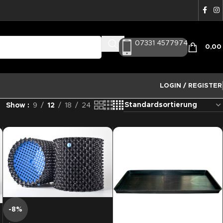
07331 4577974
0,0
LOGIN / REGISTER
Show
9
12
18
24
-8%