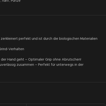
r
,
hanf
,
Purize
rkleinert perfekt und ist durch die biologischen Materialien
Grind-Verhalten
 der Hand geht – Optimaler Grip ohne Abrutschen!
uverlässig zusammen – Perfekt für unterwegs in der