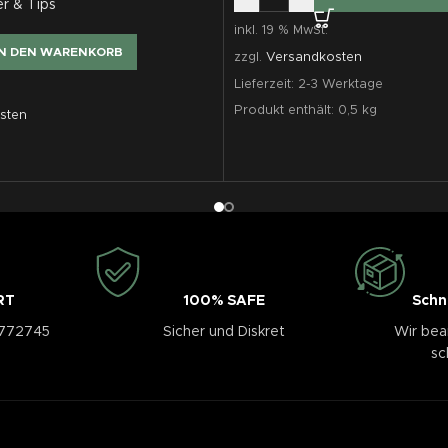
er & Tips
inkl. 19 % MwSt.
IN DEN WARENKORB
zzgl.
Versandkosten
Lieferzeit:
2-3 Werktage
Produkt enthält: 0,5
kg
sten
RT
100% SAFE
Schn
3772745
Sicher und Diskret
Wir bea
sc