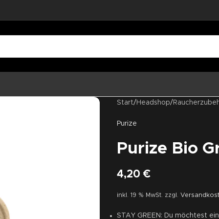
Start
/
Headshop
/
Raucherzube
Purize
Purize Bio Gr
4,20
€
inkl. 19 % MwSt.
zzgl.
Versandkos
STAY GREEN: Du möchtest eine 