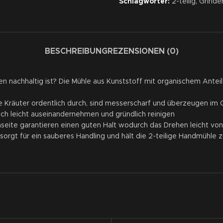
Schlagwörter:
2-teilig
,
Grinde
BESCHREIBUNG
REZENSIONEN (0)
achhaltig ist? Die Mühle aus Kunststoff mit organischem Anteil ze
räuter ordentlich durch, sind messerscharf und überzeugen im 
ch leicht auseinandernehmen und gründlich reinigen
ite garantieren einen guten Halt wodurch das Drehen leicht von
gt für ein sauberes Handling und hält die 2-teilige Handmühle z