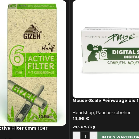
Mouse-Scale Feinwaage bis 
Headshop
,
Raucherzubehör
14,95
€
29,90
€
/
kg
tive Filter 6mm 10er
-
+
IN DEN WARENKO