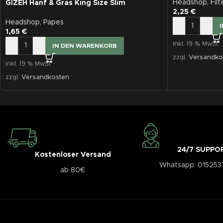
Headshop
,
Filt
GIZEH Hanf & Gras King Size Slim
2,25
€
Headshop
,
Papes
-
+
1,65
€
inkl. 19 % MwSt.
-
+
IN DEN WARENKORB
zzgl.
Versandko
inkl. 19 % MwSt.
zzgl.
Versandkosten
24/7 SUPPO
Kostenloser Versand
Whatsapp: 01525
ab 80€