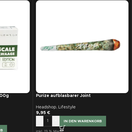
100g
Purize aufblasbarer Joint
Headshop
,
Lifestyle
9,95
€
-
+
IN DEN WARENKORB
RB
inkl. 19 % MwSt.