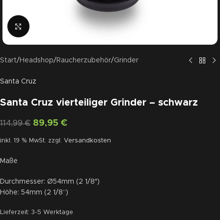
Click to enlarge
Start
/
Headshop
/
Raucherzubehör
/
Grinder
Santa Cruz
Santa Cruz vierteiliger Grinder – schwarz
89,95
€
114,99
€
inkl. 19 % MwSt.
zzgl.
Versandkosten
Maße
Durchmesser: Ø54mm (2 1/8″)
Höhe: 54mm (2 1/8“)
Lieferzeit:
3-5 Werktage