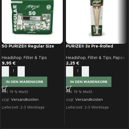
50 PURIZE® Regular Size
PURIZE® 3x Pre-Rolled
Filter Weiß
Cones Regular
Headshop
,
Filter & Tips
Headshop
,
Filter & Tips
,
Papes
9,95
€
2,25
€
-
+
-
+
IN DEN WARENKORB
IN DEN WARENKORB
inkl. 19 % MwSt.
inkl. 19 % MwSt.
zzgl.
Versandkosten
zzgl.
Versandkosten
Lieferzeit:
2-3 Werktage
Lieferzeit:
2-3 Werktage