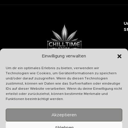
U
S
Einwilligung verwalten
Chilltime Store
Um dir ein optimales Erlebnis zu bieten, verwenden wir
07331 4577974
Technologien wie Cookies, um Geräteinformationen zu speichern
und/oder darauf zuzugreifen. Wenn du diesen Technologien
Info@chilltime.de
zustimmst, können wir Daten wie das Surfverhalten oder eindeutige
Bahnhofstr. 19 73312 Geislingen
IDs auf dieser Website verarbeiten. Wenn du deine Einwilligung nicht
erteilst oder zurückziehst, können bestimmte Merkmale und
Funktionen beeinträchtigt werden.
Akzeptieren
Kategorien
Ablehnen