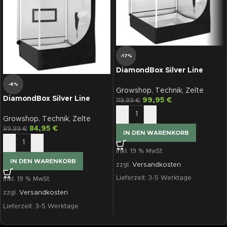
-17%
DiamondBox Silver Line
SL80
-6%
Growshop
,
Technik
,
Zelte
DiamondBox Silver Line
99,95
€
119,99
€
SL60
-
+
Growshop
,
Technik
,
Zelte
84,95
€
89,99
€
IN DEN WARENKORB
-
+
inkl. 19 % MwSt.
IN DEN WARENKORB
zzgl.
Versandkosten
Lieferzeit:
3-5 Werktage
inkl. 19 % MwSt.
zzgl.
Versandkosten
Lieferzeit:
3-5 Werktage