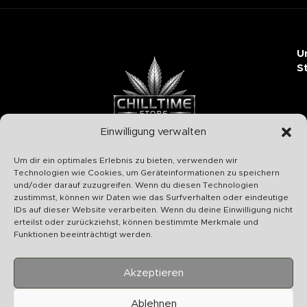
U
S
Einwilligung verwalten
Chilltime Store
Um dir ein optimales Erlebnis zu bieten, verwenden wir
07331 4577974
Technologien wie Cookies, um Geräteinformationen zu speichern
und/oder darauf zuzugreifen. Wenn du diesen Technologien
Info@chilltime.de
zustimmst, können wir Daten wie das Surfverhalten oder eindeutige
Bahnhofstr. 19 73312 Geislingen
IDs auf dieser Website verarbeiten. Wenn du deine Einwilligung nicht
erteilst oder zurückziehst, können bestimmte Merkmale und
Funktionen beeinträchtigt werden.
Akzeptieren
Kategorien
Ablehnen