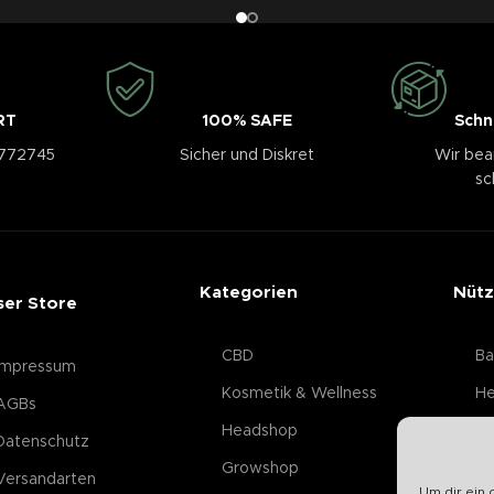
RT
100% SAFE
Schn
3772745
Sicher und Diskret
Wir bea
sc
Kategorien
Nütz
ser Store
CBD
Ba
Impressum
Kosmetik & Wellness
He
AGBs
Headshop
Datenschutz
Growshop
Versandarten
Um dir ein 