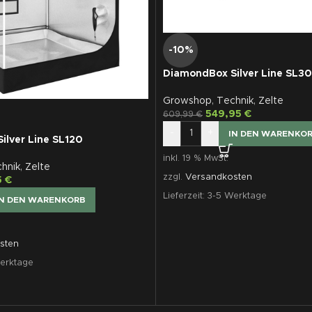
-10%
DiamondBox Silver Line SL3
Growshop
,
Technik
,
Zelte
549,95
€
609,99
€
-
+
IN DEN WARENKO
ilver Line SL120
inkl. 19 % MwSt.
hnik
,
Zelte
zzgl.
Versandkosten
5
€
Lieferzeit:
3-5 Werktage
IN DEN WARENKORB
sten
erktage