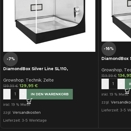
-16%
DiamondBox S
-7%
DiamondBox Silver Line SL110,
Growshop
,
Tec
110x110x200
134,9
159,99
€
Growshop
,
Technik
,
Zelte
-
+
129,95
€
139,99
€
-
+
IN DEN WARENKORB
inkl. 19 % MwSt.
zzgl.
Versandko
inkl. 19 % MwSt.
Lieferzeit:
3-5 W
zzgl.
Versandkosten
Lieferzeit:
3-5 Werktage