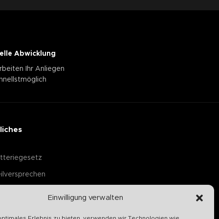
elle Abwicklung
rbeiten Ihr Anliegen
hnellstmöglich
liches
tteriegesetz
ilversprechen
Einwilligung verwalten
optimales Erlebnis zu bieten, verwenden wir Technologien wie