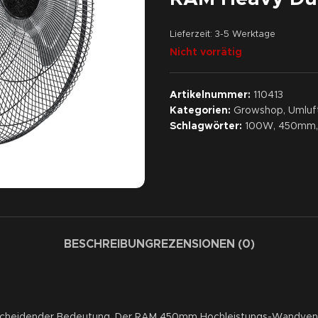
Lieferzeit:
3-5 Werktage
Nicht vorrätig
Artikelnummer:
110413
Kategorien:
Growshop
,
Umluf
Schlagwörter:
100W
,
450mm
,
BESCHREIBUNG
REZENSIONEN (0)
scheidender Bedeutung. Der RAM 450mm Hochleistungs-Wandventila