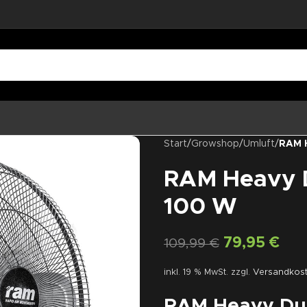
Start
/
Growshop
/
Umluft
/
RAM 
RAM Heavy D
100 W
79,95
€
109,99
€
inkl. 19 % MwSt.
zzgl.
Versandkos
RAM Heavy Dut