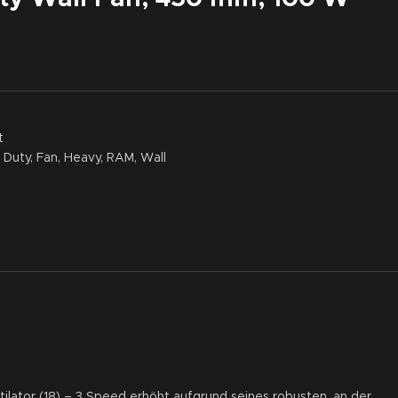
t
Duty
,
Fan
,
Heavy
,
RAM
,
Wall
tor (18) – 3 Speed erhöht aufgrund seines robusten, an der