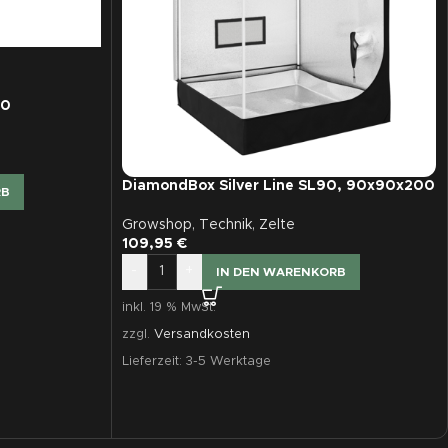
00
DiamondBox Silver Line SL90, 90x90x200
RB
Growshop
,
Technik
,
Zelte
109,95
€
-
+
IN DEN WARENKORB
inkl. 19 % MwSt.
zzgl.
Versandkosten
Lieferzeit:
3-5 Werktage