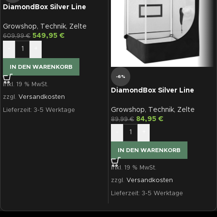
DiamondBox Silver Line
SL300
Growshop
,
Technik
,
Zelte
549,95
€
609,99
€
-
+
IN DEN WARENKORB
-6%
inkl. 19 % MwSt.
DiamondBox Silver Line
zzgl.
Versandkosten
SL60
Growshop
,
Technik
,
Zelte
Lieferzeit:
3-5 Werktage
84,95
€
89,99
€
-
+
IN DEN WARENKORB
inkl. 19 % MwSt.
zzgl.
Versandkosten
Lieferzeit:
3-5 Werktage