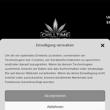
U
S
Einwilligung verwalten
Chilltime Store
Um dir ein optimales Erlebnis zu bieten, verwenden wir
07331 4577974
Technologien wie Cookies, um Geräteinformationen zu speichern
und/oder darauf zuzugreifen. Wenn du diesen Technologien
Info@chilltime.de
zustimmst, können wir Daten wie das Surfverhalten oder eindeutige
Bahnhofstr. 19 73312 Geislingen
IDs auf dieser Website verarbeiten. Wenn du deine Einwilligung nicht
erteilst oder zurückziehst, können bestimmte Merkmale und
Funktionen beeinträchtigt werden.
Akzeptieren
Kategorien
Ablehnen