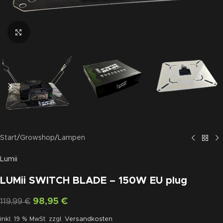
Click to enlarge
Start
/
Growshop
/
Lampen
Lumii
LUMii SWITCH BLADE – 150W EU plug
98,95
€
119,99
€
inkl. 19 % MwSt.
zzgl.
Versandkosten