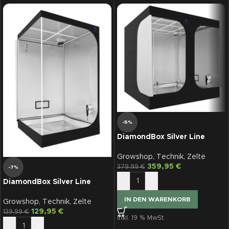
-5%
DiamondBox Silver Line
SL200
Growshop
,
Technik
,
Zelte
359,95
€
379,99
€
-7%
-
+
DiamondBox Silver Line
SL110, 110x110x200
IN DEN WARENKORB
Growshop
,
Technik
,
Zelte
129,95
€
139,99
€
inkl. 19 % MwSt.
-
+