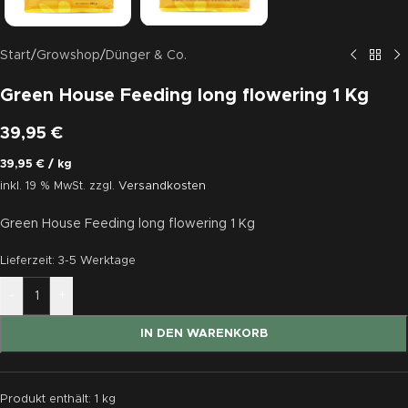
Start
/
Growshop
/
Dünger & Co.
Green House Feeding long flowering 1 Kg
39,95
€
39,95
€
/
kg
inkl. 19 % MwSt.
zzgl.
Versandkosten
Green House Feeding long flowering 1 Kg
Lieferzeit:
3-5 Werktage
-
+
IN DEN WARENKORB
Produkt enthält: 1
kg