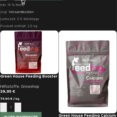
inkl. 19 % MwSt.
zzgl.
Versandkosten
Lieferzeit:
3-5 Werktage
Produkt enthält: 2,5
kg
Green House Feeding Booster
500g
Hilfsstoffe
,
Growshop
39,95
€
79,90
€
/
kg
-
+
Green House Feeding Calcium
IN DEN WARENKORB