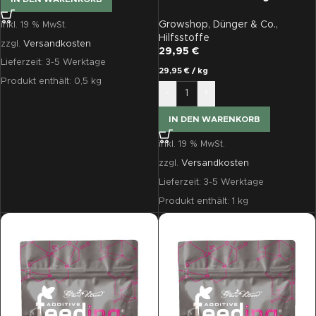
1 Kgv
Growshop
,
Dünger & Co.
,
inkl. 19 % MwSt.
Hilfsstoffe
zzgl.
Versandkosten
29,95
€
Lieferzeit:
3-5 Werktage
29,95
€
/
kg
Produkt enthält: 0,5
kg
-
+
IN DEN WARENKORB
inkl. 19 % MwSt.
zzgl.
Versandkosten
Lieferzeit:
3-5 Werktage
Produkt enthält: 1
kg