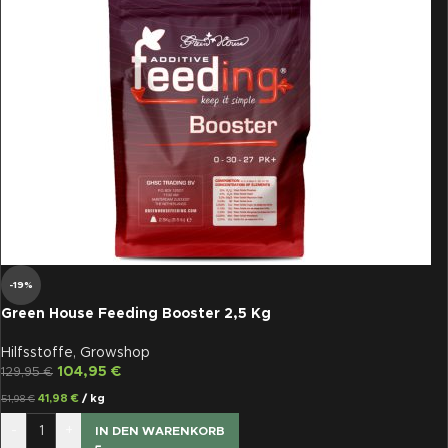
-19%
Green House Feeding Booster 2,5 Kg
Hilfsstoffe
,
Growshop
104,95
€
129,95
€
41,98
€
/
kg
51,98
€
-
+
IN DEN WARENKORB