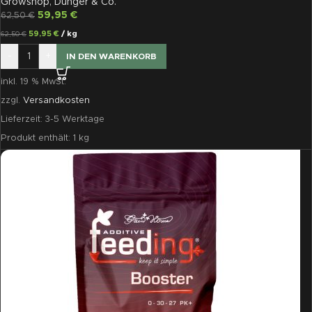
Growshop
,
Dünger & Co.
59,95
€
62,50
€
59,95
€
/
kg
62,50
€
-
+
IN DEN WARENKORB
inkl. 19 % MwSt.
zzgl.
Versandkosten
Lieferzeit:
3-5 Werktage
Produkt enthält: 1
kg