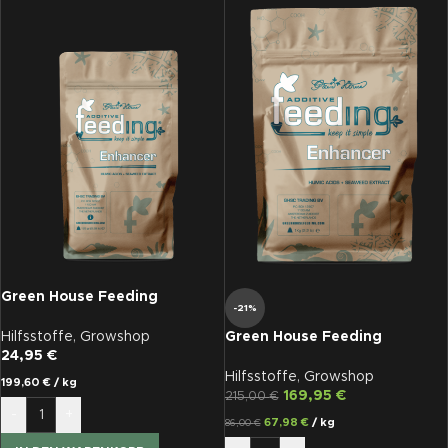
Green House Feeding
-21%
BioEnhancer 125g
Hilfsstoffe
,
Growshop
Green House Feeding
24,95
€
BioEnhancer 2,5 kg
Hilfsstoffe
,
Growshop
199,60
€
/
kg
169,95
€
215,00
€
-
+
67,98
€
/
kg
86,00
€