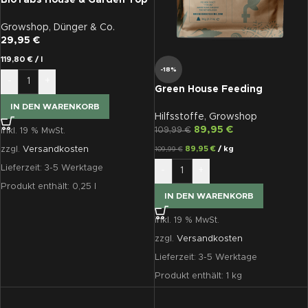
BioTabs House & Garden Top
Shooter, 250ml
Growshop
,
Dünger & Co.
29,95
€
119,80
€
/
l
-18%
-
+
Green House Feeding
BioEnhancer 1 kg
IN DEN WARENKORB
Hilfsstoffe
,
Growshop
89,95
€
109,99
€
inkl. 19 % MwSt.
89,95
€
/
kg
zzgl.
Versandkosten
109,99
€
Lieferzeit:
3-5 Werktage
-
+
Produkt enthält: 0,25
l
IN DEN WARENKORB
inkl. 19 % MwSt.
zzgl.
Versandkosten
Lieferzeit:
3-5 Werktage
Produkt enthält: 1
kg