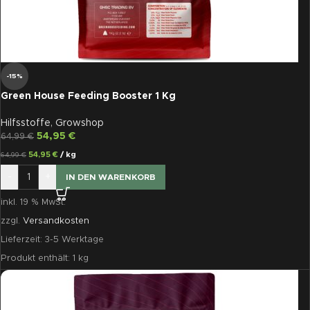
-15%
Green House Feeding Booster 1 Kg
Hilfsstoffe
,
Growshop
54,95
€
64,99
€
54,95
€
/
kg
64,99
€
-
+
IN DEN WARENKORB
inkl. 19 % MwSt.
zzgl.
Versandkosten
Lieferzeit:
3-5 Werktage
Produkt enthält: 1
kg