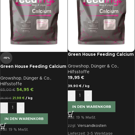
Green House Feeding Calcium
-15%
500 Gramm
Growshop
,
Dünger & Co.
,
Green House Feeding Calcium
Hilfsstoffe
2,5 Kg
19,95
€
Growshop
,
Dünger & Co.
,
Hilfsstoffe
39,90
€
/
kg
54,95
€
65,00
€
-
+
21,98
€
/
kg
26,00
€
IN DEN WARENKORB
-
+
inkl. 19 % MwSt.
IN DEN WARENKORB
zzgl.
Versandkosten
inkl. 19 % MwSt.
Lieferzeit:
3-5 Werktage