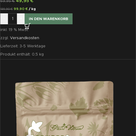
49,95
€
69,95
€
99,90
€
/
kg
139,90
€
-
+
IN DEN WARENKORB
inkl. 19 % MwSt.
zzgl.
Versandkosten
Lieferzeit:
3-5 Werktage
Produkt enthält: 0,5
kg