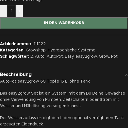
Lieferzeit:
3-5 Werktage
-
+
IN DEN WARENKORB
Artikelnummer:
111222
Kategorien:
Growshop
,
Hydroponische Systeme
Schlagwörter:
2
,
Auto
,
AutoPot
,
Easy
,
easy2grow
,
Grow
,
Pot
Beschreibung
AutoPot easy2grow 60 Töpfe 15 L, ohne Tank
Das easy2grow Set ist ein System, mit dem Du Deine Gewächse
ohne Verwendung von Pumpen, Zeitschaltern oder Strom mit
Wasser und Nährlösung versorgen kannst.
Der Wasserzufluss erfolgt durch den optional verfügbaren Tank
erzeugten Eigendruck.