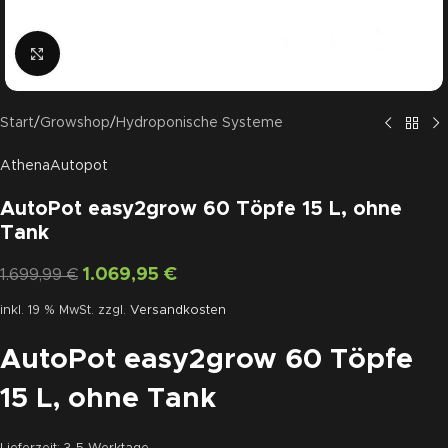
Click to enlarge
Start
/
Growshop
/
Hydroponische Systeme
Athena
Autopot
AutoPot easy2grow 60 Töpfe 15 L, ohne
Tank
1.069,95
€
1.699,99
€
inkl. 19 % MwSt.
zzgl.
Versandkosten
AutoPot easy2grow 60 Töpfe
15 L, ohne Tank