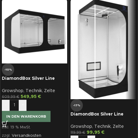
-10%
DiamondBox Silver Line
SL300
Growshop
,
Technik
,
Zelte
549,95
€
609,99
€
-
+
-17%
DiamondBox Silver Line
IN DEN WARENKORB
SL80
Growshop
,
Technik
,
Zelte
inkl. 19 % MwSt.
99,95
€
119,99
€
zzgl.
Versandkosten