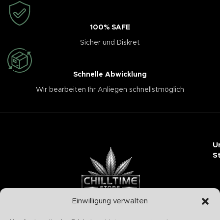
100% SAFE
Sicher und Diskret
Schnelle Abwicklung
Wir bearbeiten Ihr Anliegen schnellstmöglich
U
S
Einwilligung verwalten
Chilltime Store