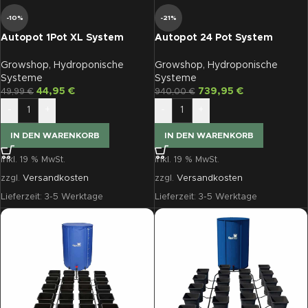
-10%
-21%
Autopot 1Pot XL System
Autopot 24 Pot System
AQUAvalve5 ohne Tank
AQUAvalve5 ohne Tank
Growshop
,
Hydroponische
Growshop
,
Hydroponische
Systeme
Systeme
44,95
€
739,95
€
49,99
€
940,00
€
-
+
-
+
IN DEN WARENKORB
IN DEN WARENKORB
inkl. 19 % MwSt.
inkl. 19 % MwSt.
zzgl.
Versandkosten
zzgl.
Versandkosten
Lieferzeit:
3-5 Werktage
Lieferzeit:
3-5 Werktage