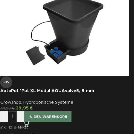
-11%
AutoPot 1Pot XL Modul AQUAvalve5, 9 mm
Growshop
,
Hydroponische Systeme
39,95
€
44,99
€
-
+
IN DEN WARENKORB
inkl. 19 % MwSt.