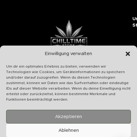
U
S
Einwilligung verwalten
Chilltime Store
Um dir ein optimales Erlebnis zu bieten, verwenden wir
07331 4577974
Technologien wie Cookies, um Geräteinformationen zu speichern
und/oder darauf zuzugreifen. Wenn du diesen Technologien
Info@chilltime.de
zustimmst, können wir Daten wie das Surfverhalten oder eindeutige
Bahnhofstr. 19 73312 Geislingen
IDs auf dieser Website verarbeiten. Wenn du deine Einwilligung nicht
erteilst oder zurückziehst, können bestimmte Merkmale und
Funktionen beeinträchtigt werden.
Akzeptieren
Kategorien
Ablehnen
Nützliches