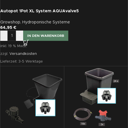
Autopot 1Pot XL System AQUAvalve5
Growshop
,
Hydroponische Systeme
64,95
€
-
+
IN DEN WARENKORB
inkl. 19 % MwSt.
zzgl.
Versandkosten
Lieferzeit:
3-5 Werktage