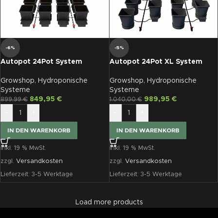
-6%
-5%
Autopot 24Pot System
Autopot 24Pot XL System
AQUAvalve5
AQUAvalve5
Growshop
,
Hydroponische
Growshop
,
Hydroponische
Systeme
Systeme
849,95
€
989,95
€
899,99
€
1.040,00
€
-
+
-
+
IN DEN WARENKORB
IN DEN WARENKORB
inkl. 19 % MwSt.
inkl. 19 % MwSt.
zzgl.
Versandkosten
zzgl.
Versandkosten
Lieferzeit:
3-5 Werktage
Lieferzeit:
3-5 Werktage
Load more products