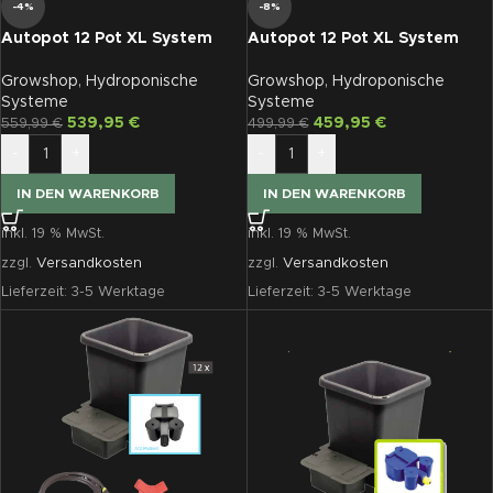
-4%
-8%
Autopot 12 Pot XL System
Autopot 12 Pot XL System
AQUAvalve5
AQUAvalve5 ohne Tank
Growshop
,
Hydroponische
Growshop
,
Hydroponische
Systeme
Systeme
539,95
€
459,95
€
559,99
€
499,99
€
-
+
-
+
IN DEN WARENKORB
IN DEN WARENKORB
inkl. 19 % MwSt.
inkl. 19 % MwSt.
zzgl.
Versandkosten
zzgl.
Versandkosten
Lieferzeit:
3-5 Werktage
Lieferzeit:
3-5 Werktage