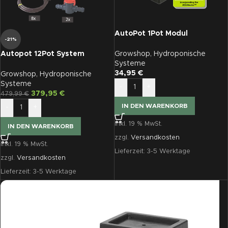
AutoPot 1Pot Modul
-21%
AQUAvalve5, 9 mm
Growshop
,
Hydroponische
Autopot 12Pot System
Systeme
AQUAvalve5 ohne Tank
34,95
€
Growshop
,
Hydroponische
Systeme
-
+
379,95
€
479,99
€
IN DEN WARENKORB
-
+
inkl. 19 % MwSt.
IN DEN WARENKORB
zzgl.
Versandkosten
inkl. 19 % MwSt.
Lieferzeit:
3-5 Werktage
zzgl.
Versandkosten
Lieferzeit:
3-5 Werktage