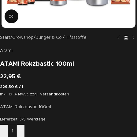
Click to enlarge
Start
/
Growshop
/
Dünger & Co.
/
Hilfsstoffe
Atami
ATAMI Rokzbastic 100ml
22,95
€
229,50
€
/
l
inkl. 19 % MwSt.
zzgl.
Versandkosten
ATAMI Rokzbastic 100ml
Lieferzeit:
3-5 Werktage
-
+