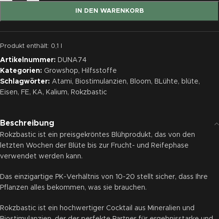
IN DEN WARENKORB
Produkt enthält: 0,1
l
Artikelnummer:
DUNA74
Kategorien:
Growshop
,
Hilfsstoffe
Schlagwörter:
Atami
,
Biostimulanzien
,
Bloom
,
BLühte
,
blüte
,
Eisen
,
FE
,
KA
,
Kalium
,
Rokzbastic
Beschreibung
Rokzbastic ist ein preisgekröntes Blühprodukt, das von den
letzten Wochen der Blüte bis zur Frucht- und Reifephase
verwendet werden kann.
Das einzigartige PK-Verhältnis von 10-20 stellt sicher, dass Ihre
Pflanzen alles bekommen, was sie brauchen.
Rokzbastic ist ein hochwertiger Cocktail aus Mineralien und