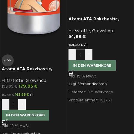
Atami ATA Rokzbastic,
Blütestimulator, 325 ml
Hilfsstoffe
,
Growshop
54,99
€
169,20
€
/
l
-
+
-10%
IN DEN WARENKORB
Atami ATA Rokzbastic,
Blütestimulator, 1250 ml
inkl. 19 % MwSt.
Hilfsstoffe
,
Growshop
zzgl.
Versandkosten
179,95
€
199,99
€
Lieferzeit:
3-5 Werktage
143,96
€
/
l
159,99
€
Produkt enthält: 0,325
l
-
+
IN DEN WARENKORB
inkl. 19 % MwSt.