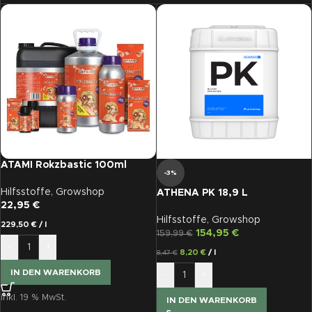
ATAMI Rokzbastic 100ml
-3%
Hilfsstoffe
,
Growshop
ATHENA PK 18,9 L
22,95
€
Hilfsstoffe
,
Growshop
229,50
€
/
l
154,95
€
159,99
€
-
+
8,20
€
/
l
8,47
€
IN DEN WARENKORB
-
+
inkl. 19 % MwSt.
IN DEN WARENKORB