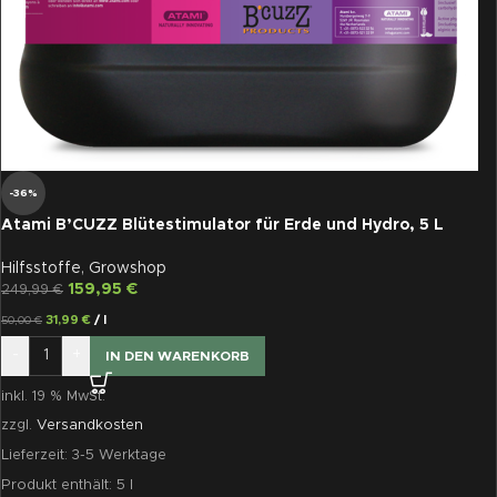
-36%
Atami B’CUZZ Blütestimulator für Erde und Hydro, 5 L
Hilfsstoffe
,
Growshop
159,95
€
249,99
€
31,99
€
/
l
50,00
€
-
+
IN DEN WARENKORB
inkl. 19 % MwSt.
zzgl.
Versandkosten
Lieferzeit:
3-5 Werktage
Produkt enthält: 5
l