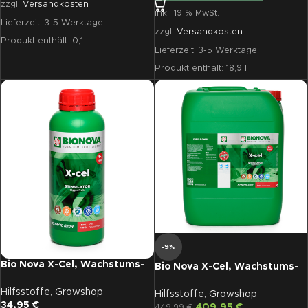
zzgl.
Versandkosten
inkl. 19 % MwSt.
Lieferzeit:
3-5 Werktage
zzgl.
Versandkosten
Produkt enthält: 0,1
l
Lieferzeit:
3-5 Werktage
Produkt enthält: 18,9
l
-9%
Bio Nova X-Cel, Wachstums-
Bio Nova X-Cel, Wachstums-
und Blütenstimulator, 1 L
und Blütenstimulator, 20 L
Hilfsstoffe
,
Growshop
Hilfsstoffe
,
Growshop
34,95
€
409,95
€
449,99
€