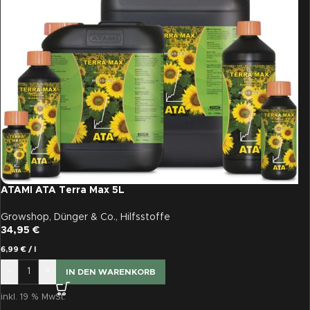
ATAMI ATA Terra Max 5L
Growshop
,
Dünger & Co.
,
Hilfsstoffe
34,95
€
6,99
€
/
l
-
+
IN DEN WARENKORB
inkl. 19 % MwSt.