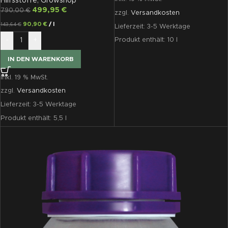
Hilfsstoffe
,
Growshop
5,5 Lmulator, 5,5 L
499,95
€
790,00
€
zzgl.
Versandkosten
90,90
€
/
l
143,64
€
Lieferzeit:
3-5 Werktage
-
+
Produkt enthält: 10
l
IN DEN WARENKORB
inkl. 19 % MwSt.
zzgl.
Versandkosten
Lieferzeit:
3-5 Werktage
Produkt enthält: 5,5
l