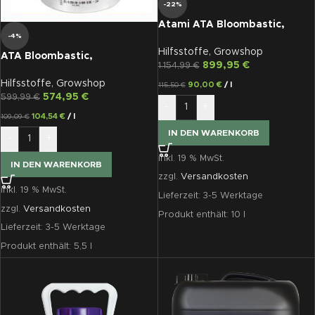
-22%
Atami ATA Bloombastic,
-4%
Blütestimulator, 10 L
Hilfsstoffe
,
Growshop
ATA Bloombastic,
899,95
€
1.154,99
€
Blütestimulator, 5,5 L
Hilfsstoffe
,
Growshop
90,00
€
/
l
115,50
€
574,95
€
599,99
€
-
+
104,54
€
/
l
109,09
€
IN DEN WARENKORB
-
+
inkl. 19 % MwSt.
IN DEN WARENKORB
zzgl.
Versandkosten
inkl. 19 % MwSt.
Lieferzeit:
3-5 Werktage
zzgl.
Versandkosten
Produkt enthält: 10
l
Lieferzeit:
3-5 Werktage
Produkt enthält: 5,5
l