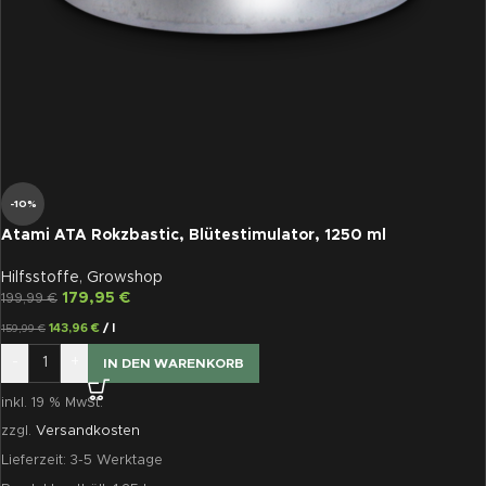
-10%
Atami ATA Rokzbastic, Blütestimulator, 1250 ml
Hilfsstoffe
,
Growshop
179,95
€
199,99
€
143,96
€
/
l
159,99
€
-
+
IN DEN WARENKORB
inkl. 19 % MwSt.
zzgl.
Versandkosten
Lieferzeit:
3-5 Werktage