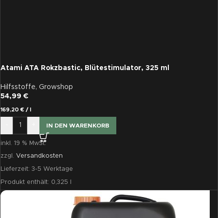
Atami ATA Rokzbastic, Blütestimulator, 325 ml
Hilfsstoffe
,
Growshop
54,99
€
169,20
€
/
l
-
+
IN DEN WARENKORB
inkl. 19 % MwSt.
zzgl.
Versandkosten
Lieferzeit:
3-5 Werktage
Produkt enthält: 0,325
l