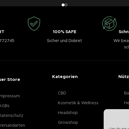
RT
100% SAFE
Schn
3772745
Sicher und Diskret
Wir bea
sc
Kategorien
Nütz
ser Store
CBD
Ba
Impressum
Kosmetik & Wellness
He
AGBs
Headshop
Datenschutz
Growshop
Versandarten
Um dir ein 