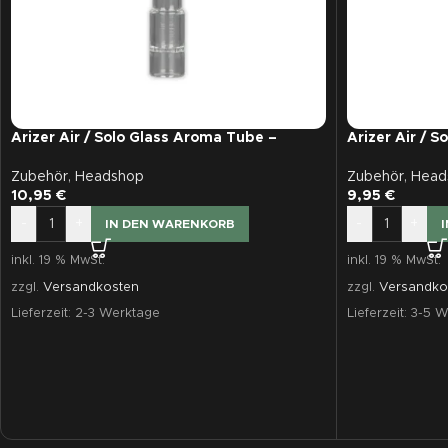
Arizer Air / Solo Glass Aroma Tube –
Arizer Air / 
Mundstück aus Glas 90mm
(110mm)
Zubehör
,
Headshop
Zubehör
,
Head
10,95
€
9,95
€
-
+
-
+
IN DEN WARENKORB
inkl. 19 % MwSt.
inkl. 19 % MwSt.
zzgl.
Versandkosten
zzgl.
Versandko
Lieferzeit:
2-3 Werktage
Lieferzeit:
3-5 W