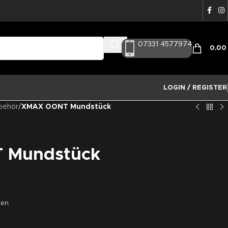
07331 4577974
0,0
LOGIN / REGISTER
behör
/
XMAX OONT Mundstück
 Mundstück
ten