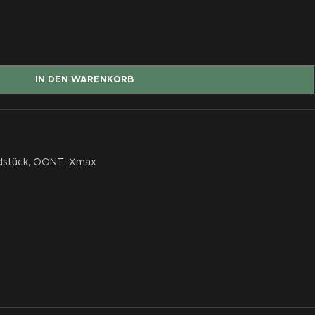
IN DEN WARENKORB
stück
,
OONT
,
Xmax