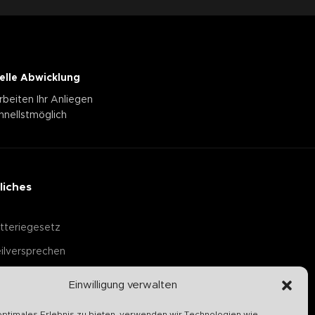
elle Abwicklung
rbeiten Ihr Anliegen
hnellstmöglich
liches
tteriegesetz
ilversprechen
Einwilligung verwalten
optimales Erlebnis zu bieten, verwenden wir Technologien wie