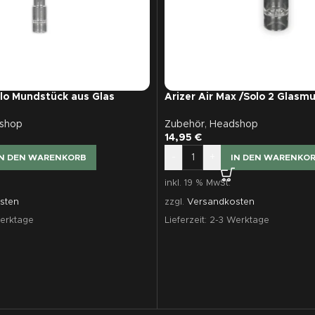
Solo Mundstück aus Glas
Arizer Air Max /Solo 2 Glasm
Spitze (standard 60 mm)
shop
Zubehör
,
Headshop
14,95
€
-
+
IN DEN WARENKORB
IN DEN WARENKO
inkl. 19 % MwSt.
sten
zzgl.
Versandkosten
erktage
Lieferzeit:
2-3 Werktage