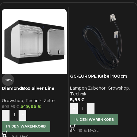
GC-EUROPE Kabel 100cm
-10%
Lampen Zubehör
,
Growshop
,
DiamondBox Silver Line
Technik
SL300
5,95
€
Growshop
,
Technik
,
Zelte
549,95
€
609,99
€
-
+
-
+
IN DEN WARENKORB
IN DEN WARENKORB
inkl. 19 % MwSt.