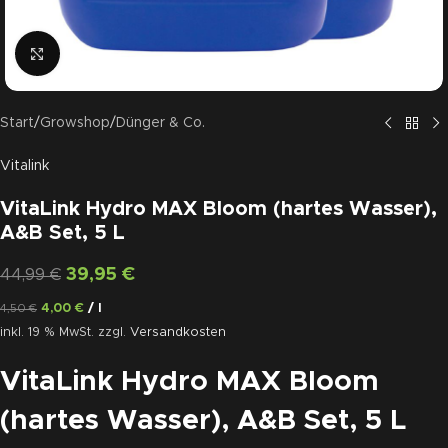
Click to enlarge
Start
/
Growshop
/
Dünger & Co.
Vitalink
VitaLink Hydro MAX Bloom (hartes Wasser),
A&B Set, 5 L
39,95
€
44,99
€
4,00
€
/
l
4,50
€
inkl. 19 % MwSt.
zzgl.
Versandkosten
VitaLink Hydro MAX Bloom
(hartes Wasser), A&B Set, 5 L