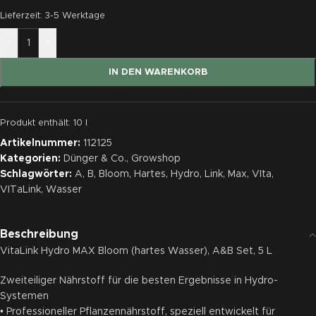
Lieferzeit:
3-5 Werktage
-
+
IN DEN WARENKORB
Produkt enthält: 10
l
Artikelnummer:
112125
Kategorien:
Dünger & Co.
,
Growshop
Schlagwörter:
A
,
B
,
Bloom
,
Hartes
,
Hydro
,
Link
,
Max
,
VIta
,
VITaLink
,
Wasser
Beschreibung
VitaLink Hydro MAX Bloom (hartes Wasser), A&B Set, 5 L
Zweiteiliger Nährstoff für die besten Ergebnisse in Hydro-
Systemen
• Professioneller Pflanzennährstoff, speziell entwickelt für