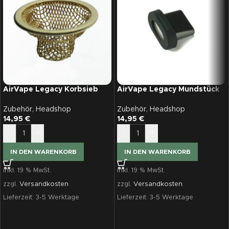
AirVape Legacy Korbsieb
AirVape Legacy Mundstück
Zubehör
,
Headshop
Zubehör
,
Headshop
14,95
€
14,95
€
-
+
-
+
IN DEN WARENKORB
IN DEN WARENKORB
inkl. 19 % MwSt.
inkl. 19 % MwSt.
zzgl.
Versandkosten
zzgl.
Versandkosten
Lieferzeit:
3-5 Werktage
Lieferzeit:
3-5 Werktage