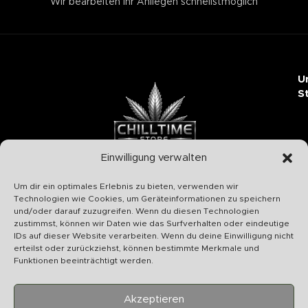
Wir bearbeiten Ihr Anliegen schnellstmöglich
U
S
Einwilligung verwalten
Chilltime Store
Um dir ein optimales Erlebnis zu bieten, verwenden wir
07331 4577974
Technologien wie Cookies, um Geräteinformationen zu speichern
und/oder darauf zuzugreifen. Wenn du diesen Technologien
Info@chilltime.de
zustimmst, können wir Daten wie das Surfverhalten oder eindeutige
Bahnhofstr. 19 73312 Geislingen
IDs auf dieser Website verarbeiten. Wenn du deine Einwilligung nicht
erteilst oder zurückziehst, können bestimmte Merkmale und
Funktionen beeinträchtigt werden.
Akzeptieren