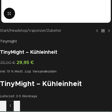
Click to enlarge
Start
/
Headshop
/
Vaporizer
/
Zubehör
Tinymight
TinyMight – Kühleinheit
29,95
€
35,00
€
inkl. 19 % MwSt.
zzgl.
Versandkosten
TinyMight – Kühleinheit
Lieferzeit:
3-5 Werktage
-
+