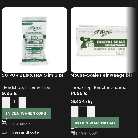
50 PURIZE® XTRA Slim Size
Mouse-Scale Feinwaage bis
Filter grün
100g
Headshop
,
Filter & Tips
Headshop
,
Raucherzubehör
9,95
€
14,95
€
-
+
29,90
€
/
kg
-
+
IN DEN WARENKORB
IN DEN WARENKORB
inkl. 19 % MwSt.
zzgl.
Versandkosten
inkl. 19 % MwSt.