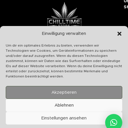
U
S
Einwilligung verwalten
Chilltime Store
Um dir ein optimales Erlebnis zu bieten, verwenden wir
07331 4577974
Technologien wie Cookies, um Geräteinformationen zu speichern
und/oder darauf zuzugreifen. Wenn du diesen Technologien
Info@chilltime.de
zustimmst, können wir Daten wie das Surfverhalten oder eindeutige
Bahnhofstr. 19 73312 Geislingen
IDs auf dieser Website verarbeiten. Wenn du deine Einwilligung nicht
erteilst oder zurückziehst, können bestimmte Merkmale und
Funktionen beeinträchtigt werden.
Akzeptieren
Kategorien
Ablehnen
Nützliches
Einstellungen ansehen