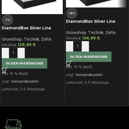
-16%
-7%
DiamondBox Silver Line
SL120
DiamondBox Silver Line
Growshop
,
Technik
,
Zelte
SL110, 110x110x200
134,95
€
159,99
€
Growshop
,
Technik
,
Zelte
129,95
€
139,99
€
-
+
-
+
IN DEN WARENKORB
IN DEN WARENKORB
inkl. 19 % MwSt.
inkl. 19 % MwSt.
zzgl.
Versandkosten
zzgl.
Versandkosten
Lieferzeit:
3-5 Werktage
Lieferzeit:
3-5 Werktage