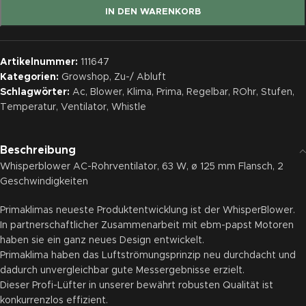
IN DEN WARENKORB
Artikelnummer:
111647
Kategorien:
Growshop
,
Zu-/ Abluft
Schlagwörter:
Ac
,
Blower
,
Klima
,
Prima
,
Regelbar
,
ROhr
,
Stufen
,
Temperatur
,
Ventilator
,
Whistle
Beschreibung
Whisperblower AC-Rohrventilator, 63 W, ø 125 mm Flansch, 2
Geschwindigkeiten
Primaklimas neueste Produktentwicklung ist der WhisperBlower.
In partnerschaftlicher Zusammenarbeit mit ebm-papst Motoren
haben sie ein ganz neues Design entwickelt.
Primaklima haben das Luftströmungsprinzip neu durchdacht und
dadurch unvergleichbar gute Messergebnisse erzielt.
Dieser Profi-Lüfter in unserer bewährt robusten Qualität ist
konkurrenzlos effizient.