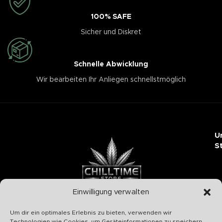
100% SAFE
Sicher und Diskret
Schnelle Abwicklung
Wir bearbeiten Ihr Anliegen schnellstmöglich
U
S
Einwilligung verwalten
Chilltime Store
Um dir ein optimales Erlebnis zu bieten, verwenden wir
07331 4577974
Technologien wie Cookies, um Geräteinformationen zu speichern