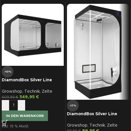
-10%
DiamondBox Silver Line
SL300
Growshop
,
Technik
,
Zelte
549,95
€
609,99
€
-
+
-17%
DiamondBox Silver Line
IN DEN WARENKORB
SL80
Growshop
,
Technik
,
Zelte
inkl. 19 % MwSt.