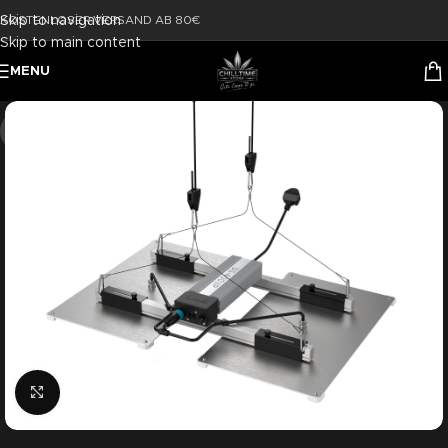
Skip to navigation
KOSTENLOSER VERSAND AB 80€
Skip to main content
MENU
-32%
Click to enlarge