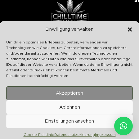
S
Einwilligung verwalten
Chilltime Store
Um dir ein optimales Erlebnis zu bieten, verwenden wir
07331 4577974
Technologien wie Cookies, um Geräteinformationen zu speichern
und/oder darauf zuzugreifen. Wenn du diesen Technologien
Info@chilltime.de
zustimmst, können wir Daten wie das Surfverhalten oder eindeutige
Bahnhofstr. 19 73312 Geislingen
IDs auf dieser Website verarbeiten. Wenn du deine Einwilligung nicht
erteilst oder zurückziehst, können bestimmte Merkmale und
Funktionen beeinträchtigt werden.
Akzeptieren
Kategorien
Ablehnen
Nützliches
Einstellungen ansehen
Vertrag widerrufen
Cookie-Richtlinie
Datenschutzerklärung
Impressum