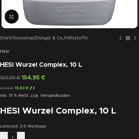
Click to enlarge
Start
/
Growshop
/
Dünger & Co.
/
Hilfsstoffe
Hesi
HESI Wurzel Complex, 10 L
154,95
€
169,99
€
15,50
€
/
l
17,00
€
inkl. 19 % MwSt.
zzgl.
Versandkosten
HESI Wurzel Complex, 10 L
Lieferzeit:
3-5 Werktage
-
+