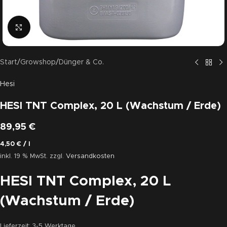
Click to enlarge
Start
/
Growshop
/
Dünger & Co.
Hesi
HESI TNT Complex, 20 L (Wachstum / Erde)
89,95
€
4,50
€
/
l
inkl. 19 % MwSt.
zzgl.
Versandkosten
HESI TNT Complex, 20 L
(Wachstum / Erde)
Lieferzeit:
3-5 Werktage