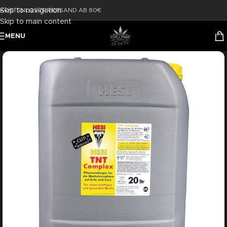
Skip to navigation
KOSTENLOSER VERSAND AB 80€
Skip to main content
MENU