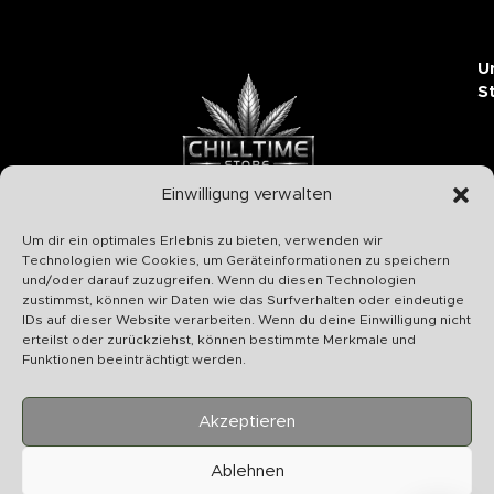
U
S
Einwilligung verwalten
Chilltime Store
Um dir ein optimales Erlebnis zu bieten, verwenden wir
07331 4577974
Technologien wie Cookies, um Geräteinformationen zu speichern
und/oder darauf zuzugreifen. Wenn du diesen Technologien
Info@chilltime.de
zustimmst, können wir Daten wie das Surfverhalten oder eindeutige
Bahnhofstr. 19 73312 Geislingen
IDs auf dieser Website verarbeiten. Wenn du deine Einwilligung nicht
erteilst oder zurückziehst, können bestimmte Merkmale und
Funktionen beeinträchtigt werden.
Akzeptieren
Kategorien
Ablehnen
Nützliches