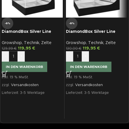
-8%
-8%
DiamondBox Silver Line
DiamondBox Silver Line
SL100
SL100E, 100 x 58 x 180 cm
Growshop
,
Technik
,
Zelte
Growshop
,
Technik
,
Zelte
119,95
€
119,95
€
129,99
€
130,00
€
-
+
-
+
IN DEN WARENKORB
IN DEN WARENKORB
inkl. 19 % MwSt.
inkl. 19 % MwSt.
zzgl.
Versandkosten
zzgl.
Versandkosten
Lieferzeit:
3-5 Werktage
Lieferzeit:
3-5 Werktage