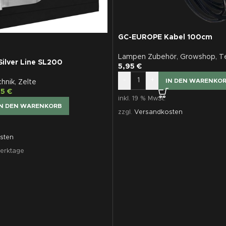
GC-EUROPE Kabel 100cm
Lampen Zubehör
,
Growshop
,
T
ilver Line SL200
5,95
€
-
+
IN DEN WARENKO
hnik
,
Zelte
95
€
inkl. 19 % MwSt.
IN DEN WARENKORB
zzgl.
Versandkosten
sten
erktage