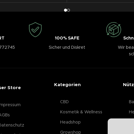
RT
100% SAFE
Schn
3772745
Sicher und Diskret
Wir bea
sc
Kategorien
Nütz
ser Store
CBD
Ba
Impressum
Kosmetik & Wellness
He
AGBs
Headshop
Datenschutz
Growshop