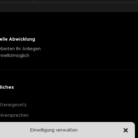
elle Abwicklung
rbeiten Ihr Anliegen
hnellstmöglich
liches
tteriegesetz
ilversprechen
Einwilligung verwalten