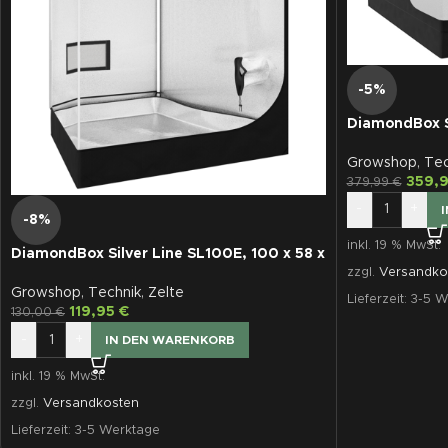
-5%
DiamondBox S
Growshop
,
Tec
359,
379,99
€
-
+
-8%
inkl. 19 % MwSt.
DiamondBox Silver Line SL100E, 100 x 58 x
180 cm
zzgl.
Versandko
Growshop
,
Technik
,
Zelte
Lieferzeit:
3-5 W
119,95
€
130,00
€
-
+
IN DEN WARENKORB
inkl. 19 % MwSt.
zzgl.
Versandkosten
Lieferzeit:
3-5 Werktage