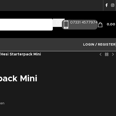
07331 4577974
0,0
LOGIN / REGISTER
/
Hesi Starterpack Mini
pack Mini
ten