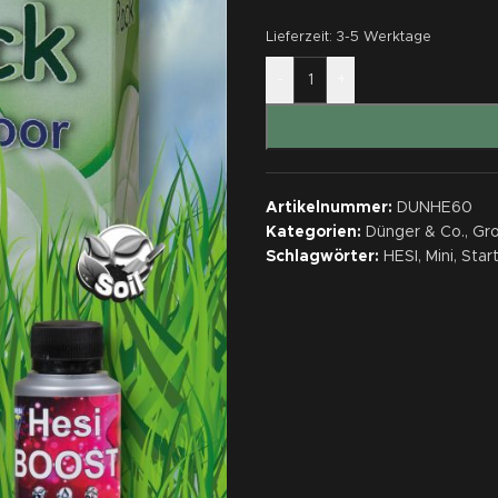
Lieferzeit:
3-5 Werktage
-
+
Artikelnummer:
DUNHE60
Kategorien:
Dünger & Co.
,
Gr
Schlagwörter:
HESI
,
Mini
,
Star