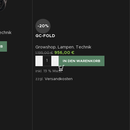
-20%
echnik
GC-FOLD
RB
Growshop
,
Lampen
,
Technik
956,00
€
1.195,00
€
-
+
IN DEN WARENKORB
inkl. 19 % MwSt.
zzgl.
Versandkosten