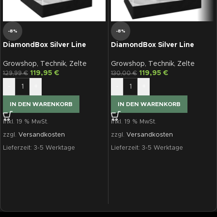
-8%
-8%
DiamondBox Silver Line
DiamondBox Silver Line
SL100
SL100E, 100 x 58 x 180 cm
Growshop
,
Technik
,
Zelte
Growshop
,
Technik
,
Zelte
119,95
€
119,95
€
129,99
€
130,00
€
-
+
-
+
IN DEN WARENKORB
IN DEN WARENKORB
inkl. 19 % MwSt.
inkl. 19 % MwSt.
zzgl.
Versandkosten
zzgl.
Versandkosten
Lieferzeit:
3-5 Werktage
Lieferzeit:
3-5 Werktage