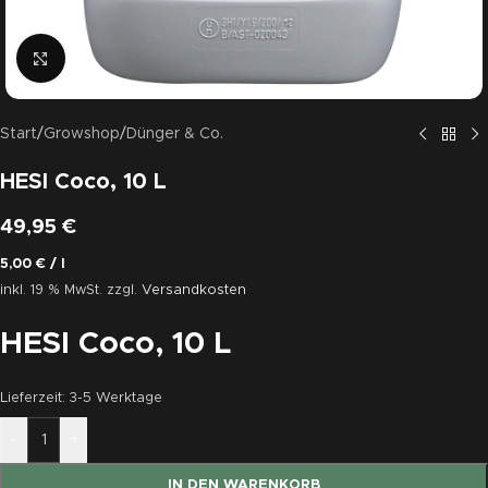
Click to enlarge
Start
/
Growshop
/
Dünger & Co.
HESI Coco, 10 L
49,95
€
5,00
€
/
l
inkl. 19 % MwSt.
zzgl.
Versandkosten
HESI Coco, 10 L
Lieferzeit:
3-5 Werktage
-
+
IN DEN WARENKORB