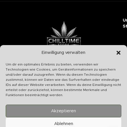
U
S
Einwilligung verwalten
Chilltime Store
Um dir ein optimales Erlebnis zu bieten, verwenden wir
07331 4577974
Technologien wie Cookies, um Geräteinformationen zu speichern
und/oder darauf zuzugreifen. Wenn du diesen Technologien
Info@chilltime.de
zustimmst, können wir Daten wie das Surfverhalten oder eindeutige
Bahnhofstr. 19 73312 Geislingen
IDs auf dieser Website verarbeiten. Wenn du deine Einwilligung nicht
erteilst oder zurückziehst, können bestimmte Merkmale und
Funktionen beeinträchtigt werden.
Akzeptieren
Kategorien
Ablehnen