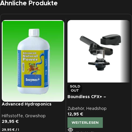
Ähnliche Produkte
SOLD
OUT
Boundless CFX+ –
Mundstückset
Advanced Hydroponics
Zubehör
,
Headshop
Enzymes+, 1 L
12,95
€
Hilfsstoffe
,
Growshop
29,95
€
WEITERLESEN
29,95
€
/
l