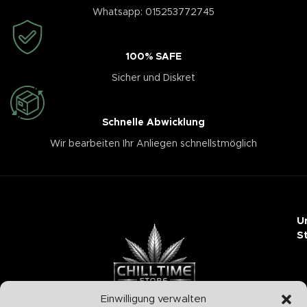
Whatsapp: 015253772745
100% SAFE
Sicher und Diskret
Schnelle Abwicklung
Wir bearbeiten Ihr Anliegen schnellstmöglich
U
S
Einwilligung verwalten