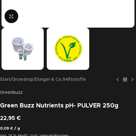
Click to enlarge
Start
/
Growshop
/
Dünger & Co.
/
Hilfsstoffe
Greenbuzz
Green Buzz Nutrients pH- PULVER 250g
22,95
€
0,09
€
/
g
inkl. 19 % MwSt.
zzgl.
Versandkosten