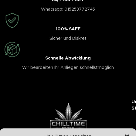
24/7 SUPPORT
Whatsapp: 015253772745
100% SAFE
Sicher und Diskret
Schnelle Abwicklung
Wir bearbeiten Ihr Anliegen schnellstmöglich
U
S