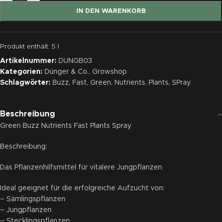
IN DEN WARENKORB
Produkt enthält: 5
l
Artikelnummer:
DUNGB03
Kategorien:
Dünger & Co.
,
Growshop
Schlagwörter:
Buzz
,
Fast
,
Green
,
Nutrients
,
Plants
,
SPray
Beschreibung
Green Buzz Nutrients Fast Plants Spray
Beschreibung:
Das Pflanzenhilfsmittel für vitalere Jungpflanzen
Ideal geeignet für die erfolgreiche Aufzucht von:
– Sämlingspflanzen
– Jungpflanzen
– Stecklingspflanzen