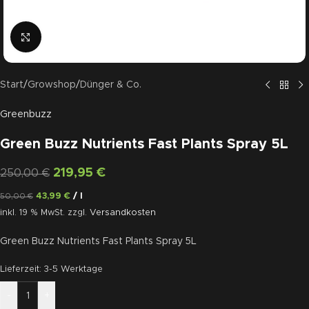
Click to enlarge
Start
/
Growshop
/
Dünger & Co.
Greenbuzz
Green Buzz Nutrients Fast Plants Spray 5L
219,95
€
250,00
€
43,99
€
/
l
50,00
€
inkl. 19 % MwSt.
zzgl.
Versandkosten
Green Buzz Nutrients Fast Plants Spray 5L
Lieferzeit:
3-5 Werktage
-
+