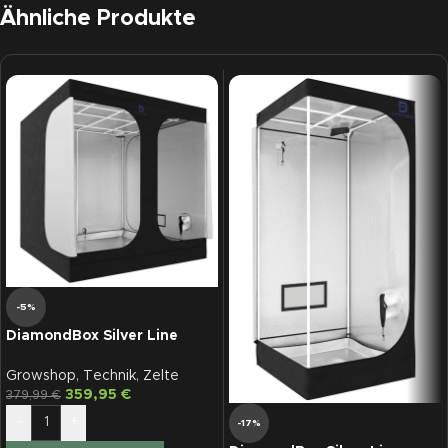
Ähnliche Produkte
-5%
DiamondBox Silver Line
SL200
Growshop
,
Technik
,
Zelte
359,95
€
379,99
€
-
+
-17%