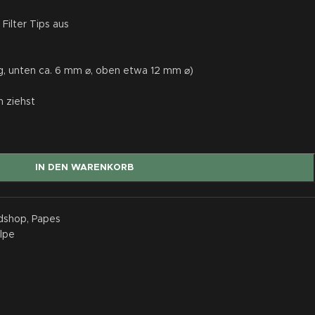
Filter Tips aus
ng, unten ca. 6 mm ⌀, oben etwa 12 mm ⌀)
n ziehst
IN DEN WARENKORB
dshop
,
Papes
lpe