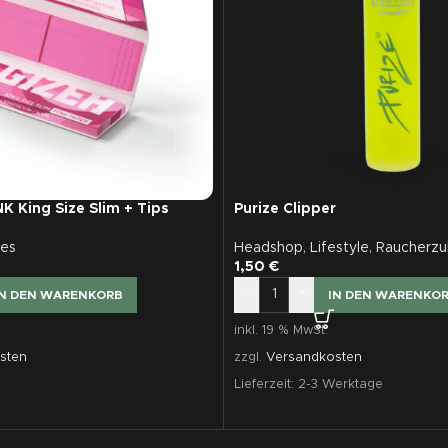
K King Size Slim + Tips
Purize Clipper
es
Headshop
,
Lifestyle
,
Raucherzu
1,50
€
-
+
IN DEN WARENKORB
IN DEN WARENKO
inkl. 19 % MwSt.
sten
zzgl.
Versandkosten
Lieferzeit:
2-3 Werktage