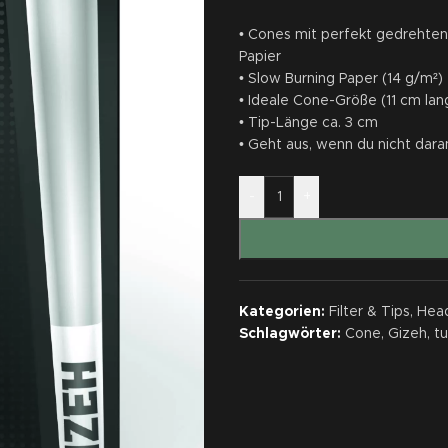
• Cones mit perfekt gedrehten 
Papier
• Slow Burning Paper (14 g/m²)
• Ideale Cone-Größe (11 cm la
• Tip-Länge ca. 3 cm
• Geht aus, wenn du nicht dara
-
+
Kategorien:
Filter & Tips
,
Hea
Schlagwörter:
Cone
,
Gizeh
,
tu