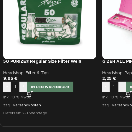
50 PURIZE® Regular Size Filter Weiß
GIZEH ALL PIN
Headshop
,
Filter & Tips
Headshop
,
Pap
9,95
€
2,25
€
-
+
-
+
IN DEN WARENKORB
inkl. 19 % MwSt.
inkl. 19 % MwSt.
zzgl.
Versandkosten
zzgl.
Versandko
Lieferzeit:
2-3 Werktage