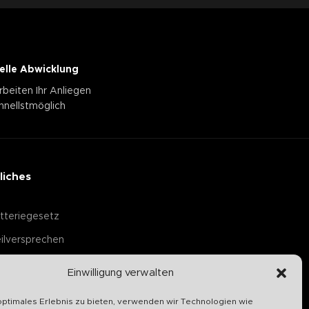
elle Abwicklung
rbeiten Ihr Anliegen
hnellstmöglich
liches
tteriegesetz
ilversprechen
Einwilligung verwalten
optimales Erlebnis zu bieten, verwenden wir Technologien wie