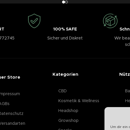
RT
100% SAFE
Schn
3772745
Sicher und Diskret
Wir bea
sc
Kategorien
Nütz
ser Store
CBD
Ba
Impressum
Kosmetik & Wellness
He
AGBs
Headshop
Datenschutz
Growshop
Versandarten
Um dir ein 