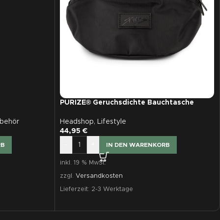
PURIZE® Geruchsdichte Bauchtasche
(Beltbag)
behör
Headshop
,
Lifestyle
44,95
€
-
+
RB
IN DEN WARENKORB
inkl. 19 % MwSt.
zzgl.
Versandkosten
Lieferzeit:
2-3 Werktage