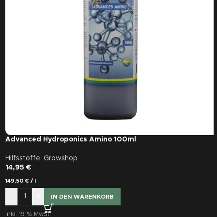
Advanced Hydroponics Amino 100ml
Hilfsstoffe
,
Growshop
14,95
€
149,50
€
/
l
-
+
IN DEN WARENKORB
inkl. 19 % MwSt.