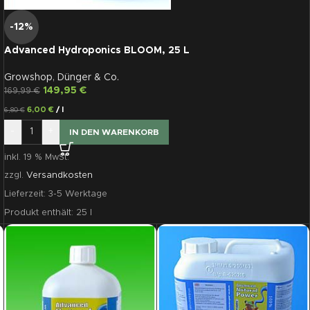
-12%
Advanced Hydroponics BLOOM, 25 L
Growshop
,
Dünger & Co.
149,95
€
169,99
€
6,00
€
/
l
6,80
€
-
+
IN DEN WARENKORB
inkl. 19 % MwSt.
zzgl.
Versandkosten
Lieferzeit:
3-5 Werktage
Produkt enthält: 25
l