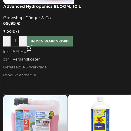
Advanced Hydroponics BLOOM, 10 L
Growshop
,
Dünger & Co.
69,95
€
7,00
€
/
l
-
+
IN DEN WARENKORB
inkl. 19 % MwSt.
zzgl.
Versandkosten
Lieferzeit:
3-5 Werktage
Produkt enthält: 10
l