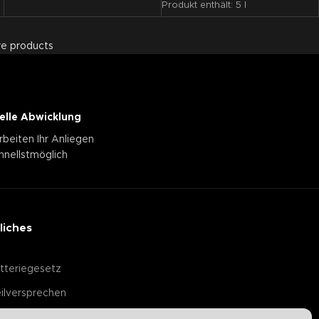
Produkt enthält: 5
l
e products
elle Abwicklung
rbeiten Ihr Anliegen
hnellstmöglich
liches
tteriegesetz
ilversprechen