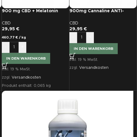
900 mg CBD + Melatonin
900mg Cannaline ANTI-
Vollspektrum Schlafkapseln
STRESS CBD-Kapseln (30
30 Stück
Stk.)
CBD
CBD
29,95
€
29,95
€
-
+
460,77
€
/
kg
-
+
IN DEN WARENKORB
IN DEN WARENKORB
inkl. 19 % MwSt.
zzgl.
Versandkosten
inkl. 19 % MwSt.
zzgl.
Versandkosten
Produkt enthält: 0,065
kg