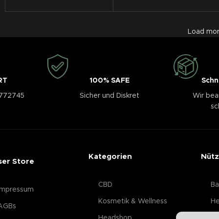
Load mor
RT
100% SAFE
Schn
3772745
Sicher und Diskret
Wir bea
sc
Kategorien
Nütz
ser Store
CBD
Ba
Impressum
Kosmetik & Wellness
He
AGBs
Headshop