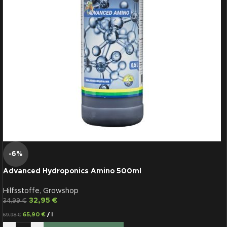
-6%
Advanced Hydroponics Amino 500ml
Hilfsstoffe
,
Growshop
32,95
€
34,99
€
65,90
€
/
l
69,98
€