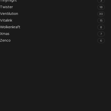
Tinymight
3
Twister
18
Ventilution
30
Vitalink
15
Wolkenkraft
8
Xmas
7
Zenco
6