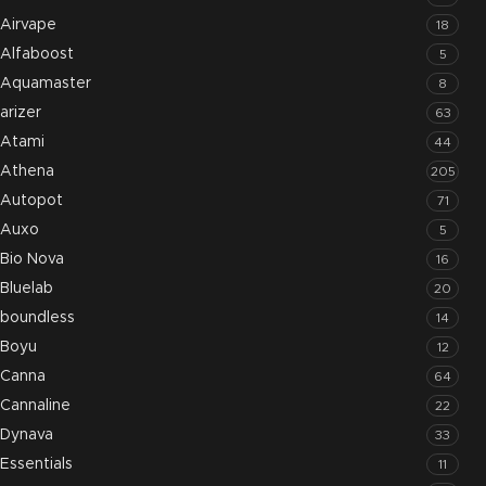
Airvape
18
Alfaboost
5
Aquamaster
8
arizer
63
Atami
44
Athena
205
Autopot
71
Auxo
5
Bio Nova
16
Bluelab
20
boundless
14
Boyu
12
Canna
64
Cannaline
22
Dynava
33
Essentials
11