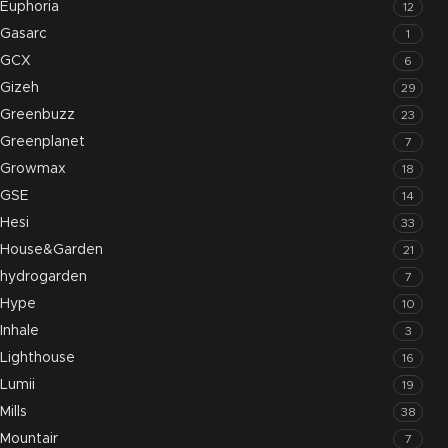
Euphoria
12
Gasarc
1
GCX
6
Gizeh
29
Greenbuzz
23
Greenplanet
7
Growmax
18
GSE
14
Hesi
33
House&Garden
21
hydrogarden
7
Hype
10
Inhale
3
Lighthouse
16
Lumii
19
Mills
38
Mountair
7