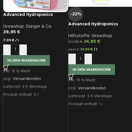
-22%
Advanced Hydroponics
BLOOM, 5 L
Advanced Hydroponics
Growshop
,
Dünger & Co.
Enzyme Plus 1L
39,95
€
Hilfsstoffe
,
Growshop
7,99
€
/
l
34,95
€
44,99
€
-
+
34,95
€
/
l
44,99
€
-
+
IN DEN WARENKORB
IN DEN WARENKORB
inkl. 19 % MwSt.
zzgl.
Versandkosten
inkl. 19 % MwSt.
Lieferzeit:
3-5 Werktage
zzgl.
Versandkosten
Produkt enthält: 5
l
Lieferzeit:
3-5 Werktage
Produkt enthält: 1
l