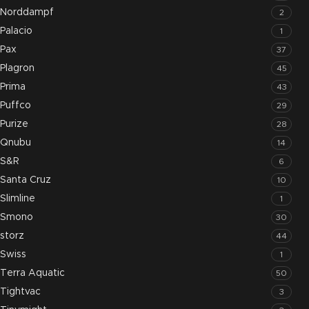
Norddampf
2
Palacio
1
Pax
37
Plagron
45
Prima
43
Puffco
29
Purize
28
Qnubu
14
S&R
6
Santa Cruz
10
Slimline
1
Smono
30
storz
44
Swiss
1
Terra Aquatic
50
Tightvac
3