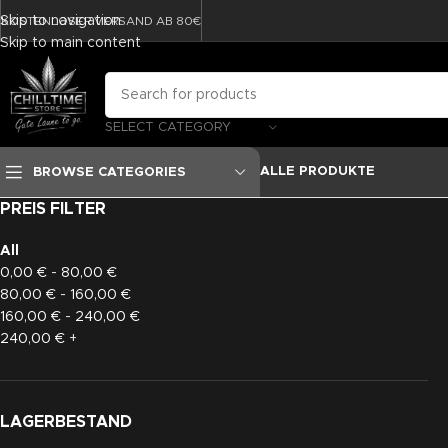
Skip to navigation
KOSTENLOSER VERSAND AB 80€
Skip to main content
SELECT CATEGORY
ALLE PRODUKTE
BROWSE CATEGORIES
PREIS FILTER
All
0,00
€
-
80,00
€
80,00
€
-
160,00
€
160,00
€
-
240,00
€
240,00
€
+
LAGERBESTAND