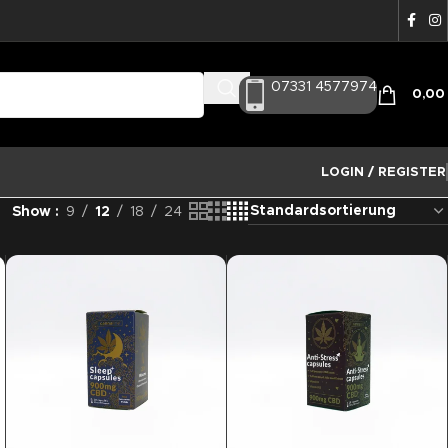
07331 4577974
0,0
LOGIN / REGISTER
Show
9
12
18
24