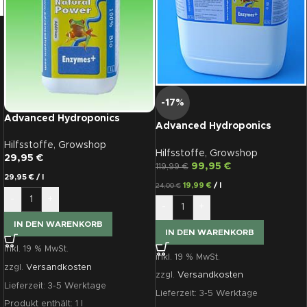
-17%
Advanced Hydroponics
Advanced Hydroponics
Enzymes+, 1 L
Enzymes+, 5 L
Hilfsstoffe
,
Growshop
Hilfsstoffe
,
Growshop
29,95
€
99,95
€
119,99
€
29,95
€
/
l
19,99
€
/
l
24,00
€
-
+
-
+
IN DEN WARENKORB
IN DEN WARENKORB
inkl. 19 % MwSt.
inkl. 19 % MwSt.
zzgl.
Versandkosten
zzgl.
Versandkosten
Lieferzeit:
3-5 Werktage
Lieferzeit:
3-5 Werktage
Produkt enthält: 1
l