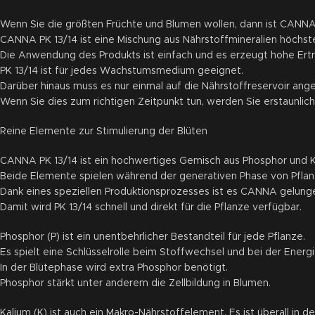
Wenn Sie die größten Früchte und Blumen wollen, dann ist CANNA P
CANNA PK 13/14 ist eine Mischung aus Nährstoffmineralien höchster
Die Anwendung des Produkts ist einfach und es erzeugt hohe Ert
PK 13/14 ist für jedes Wachstumsmedium geeignet.
Darüber hinaus muss es nur einmal auf die Nährstoffreservoir a
Wenn Sie dies zum richtigen Zeitpunkt tun, werden Sie erstaunlich
Reine Elemente zur Stimulierung der Blüten
CANNA PK 13/14 ist ein hochwertiges Gemisch aus Phosphor und K
Beide Elemente spielen während der generativen Phase von Pflanz
Dank eines speziellen Produktionsprozesses ist es CANNA gelunge
Damit wird PK 13/14 schnell und direkt für die Pflanze verfügbar.
Phosphor (P) ist ein unentbehrlicher Bestandteil für jede Pflanze.
Es spielt eine Schlüsselrolle beim Stoffwechsel und bei der Energ
In der Blütephase wird extra Phosphor benötigt.
Phosphor stärkt unter anderem die Zellbildung in Blumen.
Kalium (K) ist auch ein Makro-Nährstoffelement. Es ist überall in d