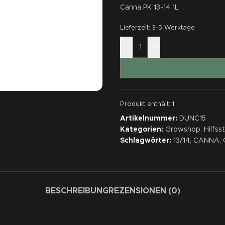
Canna PK 13-14 1L
Lieferzeit:
3-5 Werktage
-
+
Produkt enthält: 1
l
Artikelnummer:
DUNC15
Kategorien:
Growshop
,
Hilfss
Schlagwörter:
13/14
,
CANNA
,
BESCHREIBUNG
REZENSIONEN (0)