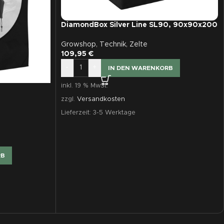
DiamondBox Silver Line SL90, 90x90x200
Growshop
,
Technik
,
Zelte
109,95
€
-
+
IN DEN WARENKORB
inkl. 19 % MwSt.
zzgl.
Versandkosten
Lieferzeit:
3-5 Werktage
RB