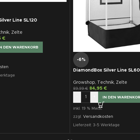
ilver Line SL120
hnik
,
Zelte
5
€
IN DEN WARENKORB
-6%
sten
DiamondBox Silver Line SL60
erktage
Growshop
,
Technik
,
Zelte
84,95
€
89,99
€
-
+
IN DEN WARENKO
inkl. 19 % MwSt.
zzgl.
Versandkosten
Lieferzeit:
3-5 Werktage