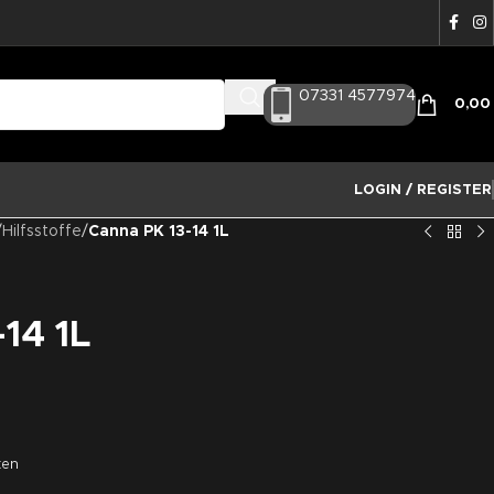
07331 4577974
0,0
LOGIN / REGISTER
/
Hilfsstoffe
/
Canna PK 13-14 1L
14 1L
ten