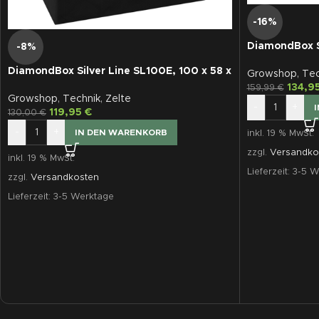
-16%
DiamondBox S
-8%
DiamondBox Silver Line SL100E, 100 x 58 x
Growshop
,
Tec
180 cm
134,9
159,99
€
Growshop
,
Technik
,
Zelte
-
+
119,95
€
130,00
€
-
+
IN DEN WARENKORB
inkl. 19 % MwSt.
zzgl.
Versandko
inkl. 19 % MwSt.
Lieferzeit:
3-5 W
zzgl.
Versandkosten
Lieferzeit:
3-5 Werktage