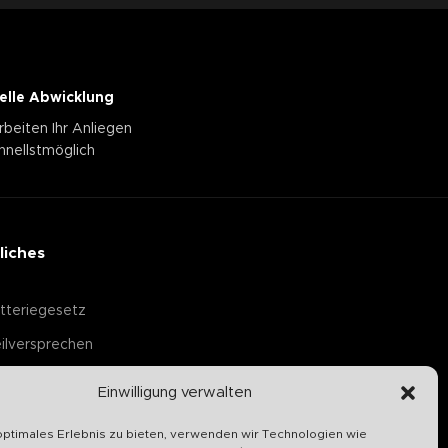
elle Abwicklung
rbeiten Ihr Anliegen
hnellstmöglich
liches
tteriegesetz
ilversprechen
Einwilligung verwalten
optimales Erlebnis zu bieten, verwenden wir Technologien wie