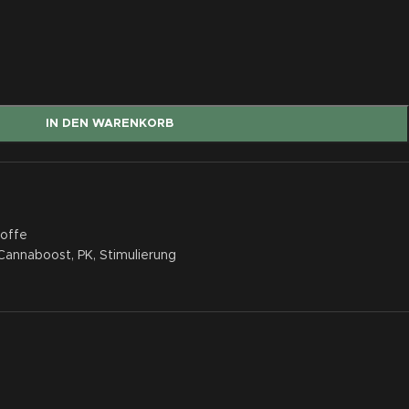
IN DEN WARENKORB
toffe
Cannaboost
,
PK
,
Stimulierung