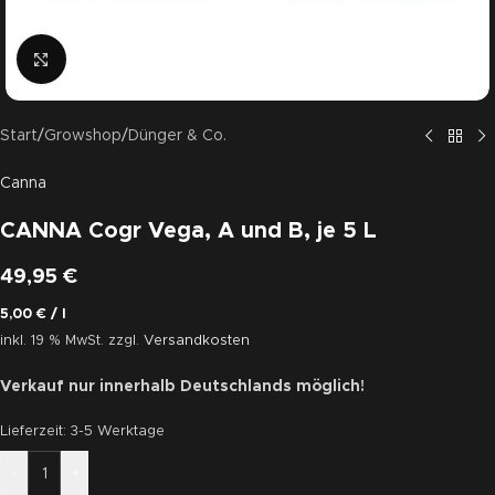
Click to enlarge
Start
/
Growshop
/
Dünger & Co.
Canna
CANNA Cogr Vega, A und B, je 5 L
49,95
€
5,00
€
/
l
inkl. 19 % MwSt.
zzgl.
Versandkosten
Verkauf nur innerhalb Deutschlands möglich!
Lieferzeit:
3-5 Werktage
-
+