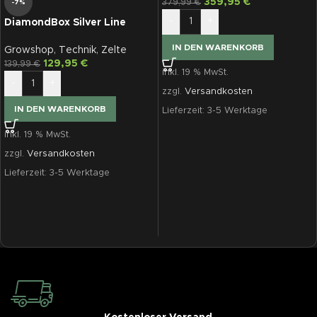
359,95
€
379,99
€
-7%
-
+
DiamondBox Silver Line
SL110, 110x110x200
IN DEN WARENKORB
Growshop
,
Technik
,
Zelte
129,95
€
139,99
€
inkl. 19 % MwSt.
-
+
zzgl.
Versandkosten
IN DEN WARENKORB
Lieferzeit:
3-5 Werktage
inkl. 19 % MwSt.
zzgl.
Versandkosten
Lieferzeit:
3-5 Werktage