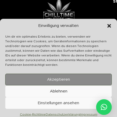
S
Einwilligung verwalten
Chilltime Store
Um dir ein optimales Erlebnis zu bieten, verwenden wir
07331 4577974
Technologien wie Cookies, um Geräteinformationen zu speichern
und/oder darauf zuzugreifen. Wenn du diesen Technologien
Info@chilltime.de
zustimmst, können wir Daten wie das Surfverhalten oder eindeutige
Bahnhofstr. 19 73312 Geislingen
IDs auf dieser Website verarbeiten. Wenn du deine Einwilligung nicht
erteilst oder zurückziehst, können bestimmte Merkmale und
Funktionen beeinträchtigt werden.
Akzeptieren
Kategorien
Ablehnen
Nützliches
Einstellungen ansehen
Vertrag widerrufen
Cookie-Richtlinie
Datenschutzerklärung
Impressum