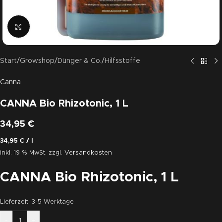
Click to enlarge
Start
/
Growshop
/
Dünger & Co.
/
Hilfsstoffe
Canna
CANNA Bio Rhizotonic, 1 L
34,95
€
34,95
€
/
l
inkl. 19 % MwSt.
zzgl.
Versandkosten
CANNA Bio Rhizotonic, 1 L
Lieferzeit:
3-5 Werktage
-
+