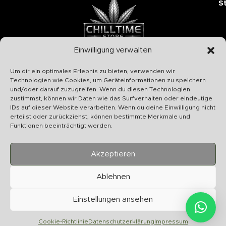
S
Einwilligung verwalten
Chilltime Store
Um dir ein optimales Erlebnis zu bieten, verwenden wir
07331 4577974
Technologien wie Cookies, um Geräteinformationen zu speichern
und/oder darauf zuzugreifen. Wenn du diesen Technologien
Info@chilltime.de
zustimmst, können wir Daten wie das Surfverhalten oder eindeutige
Bahnhofstr. 19 73312 Geislingen
IDs auf dieser Website verarbeiten. Wenn du deine Einwilligung nicht
erteilst oder zurückziehst, können bestimmte Merkmale und
Funktionen beeinträchtigt werden.
Akzeptieren
Kategorien
Ablehnen
Nützliches
Einstellungen ansehen
Vertrag widerrufen
Cookie-Richtlinie
Datenschutzerklärung
Impressum