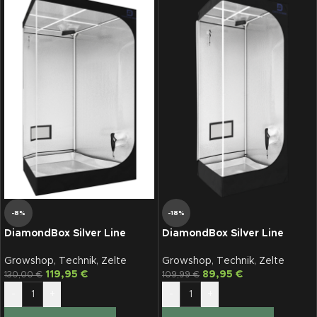
-8%
-18%
DiamondBox Silver Line
DiamondBox Silver Line
SL100E, 100 x 58 x 180 cm
SL58, 58 x 58 x 180 cm
Growshop
,
Technik
,
Zelte
Growshop
,
Technik
,
Zelte
119,95
€
89,95
€
130,00
€
109,99
€
-
+
-
+