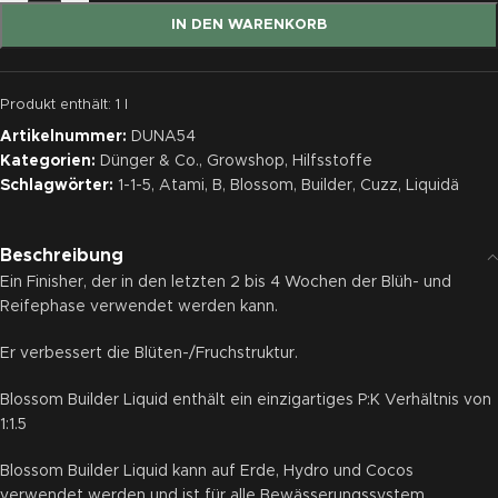
IN DEN WARENKORB
Produkt enthält: 1
l
Artikelnummer:
DUNA54
Kategorien:
Dünger & Co.
,
Growshop
,
Hilfsstoffe
Schlagwörter:
1-1-5
,
Atami
,
B
,
Blossom
,
Builder
,
Cuzz
,
Liquidä
Beschreibung
Ein Finisher, der in den letzten 2 bis 4 Wochen der Blüh- und
Reifephase verwendet werden kann.
Er verbessert die Blüten-/Fruchstruktur.
Blossom Builder Liquid enthält ein einzigartiges P:K Verhältnis von
1:1.5
Blossom Builder Liquid kann auf Erde, Hydro und Cocos
verwendet werden und ist für alle Bewässerungssystem