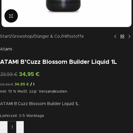
Click to enlarge
Start
/
Growshop
/
Dünger & Co.
/
Hilfsstoffe
Atami
ATAMI B’Cuzz Blossom Builder Liquid 1L
34,95
€
39,99
€
34,95
€
/
l
39,99
€
inkl. 19 % MwSt.
zzgl.
Versandkosten
ATAMI B’Cuzz Blossom Builder Liquid 1L
Lieferzeit:
3-5 Werktage
-
+