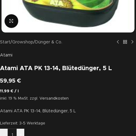
Click to enlarge
Start
/
Growshop
/
Dünger & Co.
Atami
Atami ATA PK 13-14, Blütedünger, 5 L
59,95
€
11,99
€
/
l
inkl. 19 % MwSt.
zzgl.
Versandkosten
Atami ATA PK 13-14, Blütedünger, 5 L
Lieferzeit:
3-5 Werktage
-
+