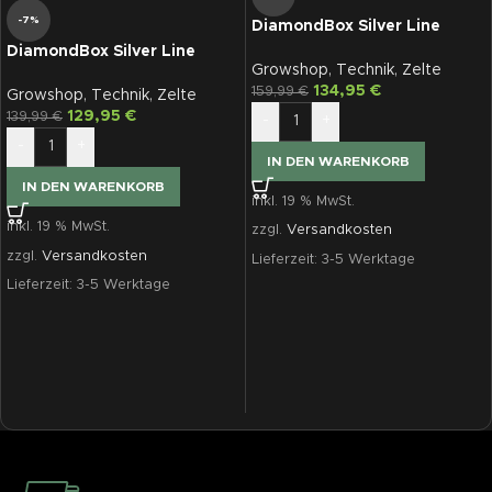
-7%
DiamondBox Silver Line
SL120
DiamondBox Silver Line
Growshop
,
Technik
,
Zelte
SL110, 110x110x200
134,95
€
159,99
€
Growshop
,
Technik
,
Zelte
129,95
€
139,99
€
-
+
-
+
IN DEN WARENKORB
IN DEN WARENKORB
inkl. 19 % MwSt.
inkl. 19 % MwSt.
zzgl.
Versandkosten
zzgl.
Versandkosten
Lieferzeit:
3-5 Werktage
Lieferzeit:
3-5 Werktage