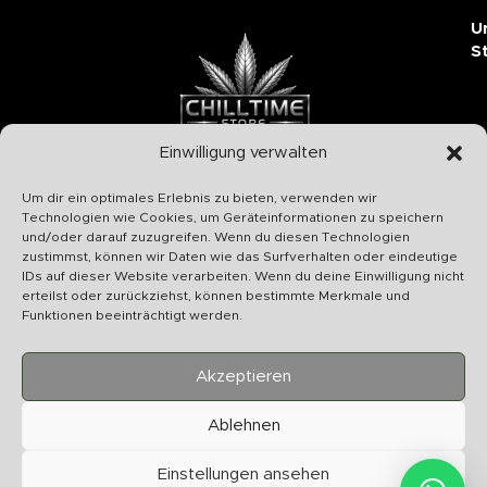
U
S
Einwilligung verwalten
Chilltime Store
Um dir ein optimales Erlebnis zu bieten, verwenden wir
07331 4577974
Technologien wie Cookies, um Geräteinformationen zu speichern
und/oder darauf zuzugreifen. Wenn du diesen Technologien
Info@chilltime.de
zustimmst, können wir Daten wie das Surfverhalten oder eindeutige
Bahnhofstr. 19 73312 Geislingen
IDs auf dieser Website verarbeiten. Wenn du deine Einwilligung nicht
erteilst oder zurückziehst, können bestimmte Merkmale und
Funktionen beeinträchtigt werden.
Akzeptieren
Kategorien
Ablehnen
Nützliches
Einstellungen ansehen