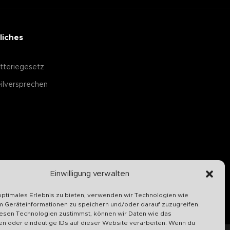
liches
tteriegesetz
ilversprechen
Einwilligung verwalten
optimales Erlebnis zu bieten, verwenden wir Technologien wie
m Geräteinformationen zu speichern und/oder darauf zuzugreifen.
esen Technologien zustimmst, können wir Daten wie das
en oder eindeutige IDs auf dieser Website verarbeiten. Wenn du