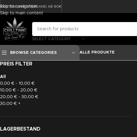
Skip to navigation
KOSTENLOSER VERSAND AB 80€
Skip to main content
SELECT CATEGORY
ALLE PRODUKTE
BROWSE CATEGORIES
PREIS FILTER
All
0,00
€
-
10,00
€
10,00
€
-
20,00
€
20,00
€
-
30,00
€
30,00
€
+
LAGERBESTAND