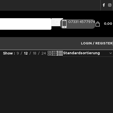
07331 4577974
0,0
LOGIN / REGISTER
Show
9
12
18
24