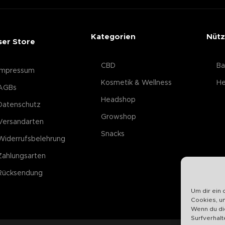
Kategorien
Nütz
ser Store
CBD
Ba
Impressum
Kosmetik & Wellness
He
AGBs
Headshop
Datenschutz
Growshop
Versandarten
Snacks
Widerrufsbelehrung
Zahlungsarten
Rücksendung
Um dir ein 
Cookies, u
Wenn du di
Surfverhalt