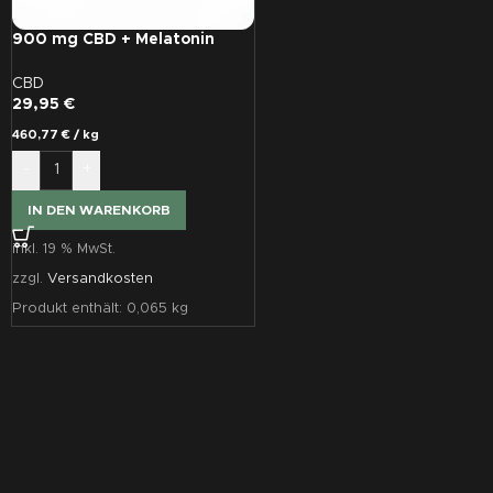
900 mg CBD + Melatonin
Vollspektrum Schlafkapseln
30 Stück
CBD
29,95
€
460,77
€
/
kg
-
+
IN DEN WARENKORB
inkl. 19 % MwSt.
zzgl.
Versandkosten
Produkt enthält: 0,065
kg