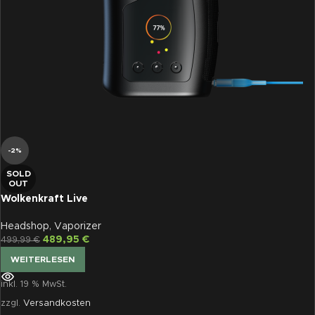
-2%
SOLD
OUT
Wolkenkraft Live
Headshop
,
Vaporizer
489,95
€
499,99
€
WEITERLESEN
inkl. 19 % MwSt.
zzgl.
Versandkosten