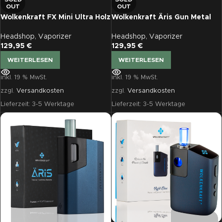
OUT
OUT
Wolkenkraft FX Mini Ultra Holz
Wolkenkraft Äris Gun Metal
Headshop
,
Vaporizer
Headshop
,
Vaporizer
129,95
€
129,95
€
WEITERLESEN
WEITERLESEN
inkl. 19 % MwSt.
inkl. 19 % MwSt.
zzgl.
Versandkosten
zzgl.
Versandkosten
Lieferzeit:
3-5 Werktage
Lieferzeit:
3-5 Werktage