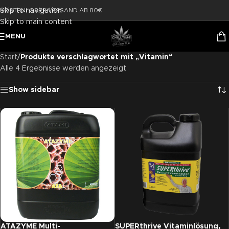
Skip to navigation
KOSTENLOSER VERSAND AB 80€
Skip to main content
MENU
Start
/
Produkte verschlagwortet mit „Vitamin“
Alle 4 Ergebnisse werden angezeigt
Show sidebar
ATAZYME Multi-
SUPERthrive Vitaminlösung,