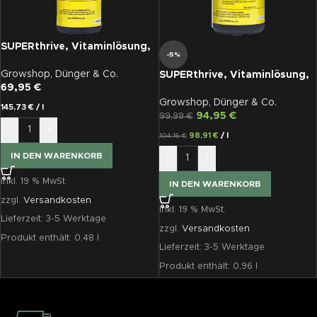
SUPERthrive, Vitaminlösung,
-5%
480 ml
Growshop
,
Dünger & Co.
SUPERthrive, Vitaminlösung,
69,95
€
960 ml
Growshop
,
Dünger & Co.
145,73
€
/
l
94,95
€
99,99
€
-
+
98,91
€
/
l
104,16
€
IN DEN WARENKORB
-
+
inkl. 19 % MwSt.
IN DEN WARENKORB
zzgl.
Versandkosten
inkl. 19 % MwSt.
Lieferzeit:
3-5 Werktage
zzgl.
Versandkosten
Produkt enthält: 0,48
l
Lieferzeit:
3-5 Werktage
Produkt enthält: 0,96
l