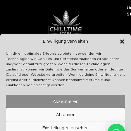
U
S
Einwilligung verwalten
Chilltime Store
Um dir ein optimales Erlebnis zu bieten, verwenden wir
07331 4577974
Technologien wie Cookies, um Geräteinformationen zu speichern
und/oder darauf zuzugreifen. Wenn du diesen Technologien
Info@chilltime.de
zustimmst, können wir Daten wie das Surfverhalten oder eindeutige
Bahnhofstr. 19 73312 Geislingen
IDs auf dieser Website verarbeiten. Wenn du deine Einwilligung nicht
erteilst oder zurückziehst, können bestimmte Merkmale und
Funktionen beeinträchtigt werden.
Akzeptieren
Kategorien
Ablehnen
Nützliches
Einstellungen ansehen