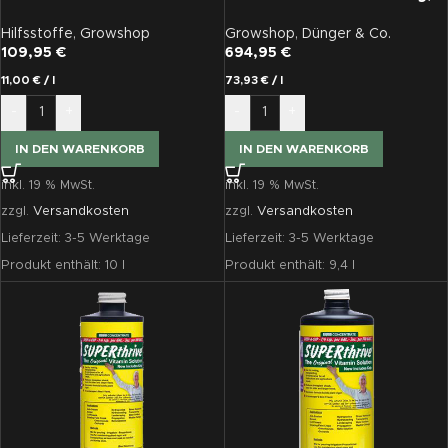
Enzympräparat mit
9,4 L
Vitaminen, 10 L
Hilfsstoffe
,
Growshop
Growshop
,
Dünger & Co.
109,95
€
694,95
€
11,00
€
/
l
73,93
€
/
l
-
+
-
+
IN DEN WARENKORB
IN DEN WARENKORB
inkl. 19 % MwSt.
inkl. 19 % MwSt.
zzgl.
Versandkosten
zzgl.
Versandkosten
Lieferzeit:
3-5 Werktage
Lieferzeit:
3-5 Werktage
Produkt enthält: 10
l
Produkt enthält: 9,4
l