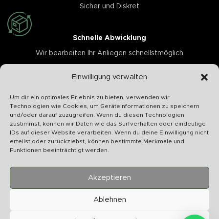
Sicher und Diskret
Schnelle Abwicklung
Wir bearbeiten Ihr Anliegen schnellstmöglich
Einwilligung verwalten
Um dir ein optimales Erlebnis zu bieten, verwenden wir
Technologien wie Cookies, um Geräteinformationen zu speichern
U
und/oder darauf zuzugreifen. Wenn du diesen Technologien
S
zustimmst, können wir Daten wie das Surfverhalten oder eindeutige
IDs auf dieser Website verarbeiten. Wenn du deine Einwilligung nicht
erteilst oder zurückziehst, können bestimmte Merkmale und
Funktionen beeinträchtigt werden.
Akzeptieren
Chilltime Store
07331 4577974
Ablehnen
Info@chilltime.de
Bahnhofstr. 19 73312 Geislingen