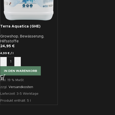
Terra Aquatica (GHE)
FlashClean, Reinigungsmittel
für Bewässerungssysteme,
Growshop
,
Bewässerung
,
5L
Hilfsstoffe
24,95
€
4,99
€
/
l
-
+
IN DEN WARENKORB
inkl. 19 % MwSt.
zzgl.
Versandkosten
Lieferzeit:
3-5 Werktage
Produkt enthält: 5
l