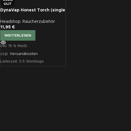
OUT
DynaVap Honest Torch (single
flame) – grün
Headshop
,
Raucherzubehör
11,95
€
WEITERLESEN
inkl. 19 % MwSt.
zzgl.
Versandkosten
Lieferzeit:
3-5 Werktage