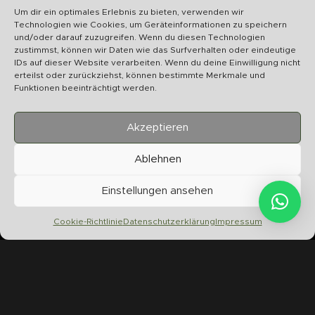
Wir bearbeiten Ihr Anliegen schnellstmöglich
Um dir ein optimales Erlebnis zu bieten, verwenden wir
Technologien wie Cookies, um Geräteinformationen zu speichern
und/oder darauf zuzugreifen. Wenn du diesen Technologien
zustimmst, können wir Daten wie das Surfverhalten oder eindeutige
IDs auf dieser Website verarbeiten. Wenn du deine Einwilligung nicht
erteilst oder zurückziehst, können bestimmte Merkmale und
Funktionen beeinträchtigt werden.
U
S
Akzeptieren
Ablehnen
Einstellungen ansehen
Chilltime Store
07331 4577974
Cookie-Richtlinie
Datenschutzerklärung
Impressum
Info@chilltime.de
Bahnhofstr. 19 73312 Geislingen