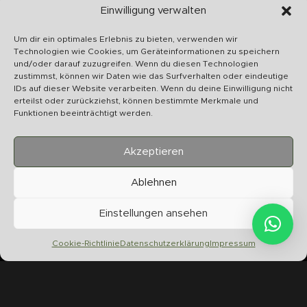
Schnelle Abwicklung
Einwilligung verwalten
Wir bearbeiten Ihr Anliegen schnellstmöglich
Um dir ein optimales Erlebnis zu bieten, verwenden wir
Technologien wie Cookies, um Geräteinformationen zu speichern
und/oder darauf zuzugreifen. Wenn du diesen Technologien
zustimmst, können wir Daten wie das Surfverhalten oder eindeutige
IDs auf dieser Website verarbeiten. Wenn du deine Einwilligung nicht
erteilst oder zurückziehst, können bestimmte Merkmale und
U
Funktionen beeinträchtigt werden.
S
Akzeptieren
Ablehnen
Chilltime Store
Einstellungen ansehen
07331 4577974
Info@chilltime.de
Cookie-Richtlinie
Datenschutzerklärung
Impressum
Bahnhofstr. 19 73312 Geislingen