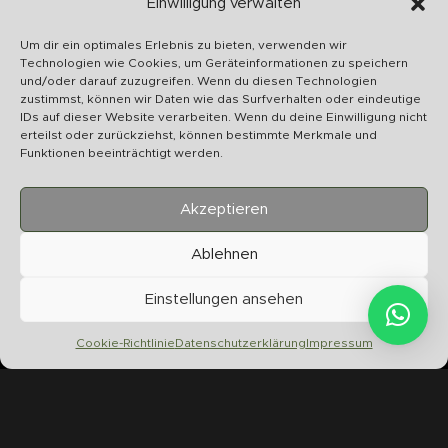
Schnelle Abwicklung
Einwilligung verwalten
Wir bearbeiten Ihr Anliegen schnellstmöglich
Um dir ein optimales Erlebnis zu bieten, verwenden wir
Technologien wie Cookies, um Geräteinformationen zu speichern
und/oder darauf zuzugreifen. Wenn du diesen Technologien
zustimmst, können wir Daten wie das Surfverhalten oder eindeutige
IDs auf dieser Website verarbeiten. Wenn du deine Einwilligung nicht
erteilst oder zurückziehst, können bestimmte Merkmale und
U
Funktionen beeinträchtigt werden.
S
Akzeptieren
Ablehnen
Chilltime Store
Einstellungen ansehen
07331 4577974
Info@chilltime.de
Cookie-Richtlinie
Datenschutzerklärung
Impressum
Bahnhofstr. 19 73312 Geislingen