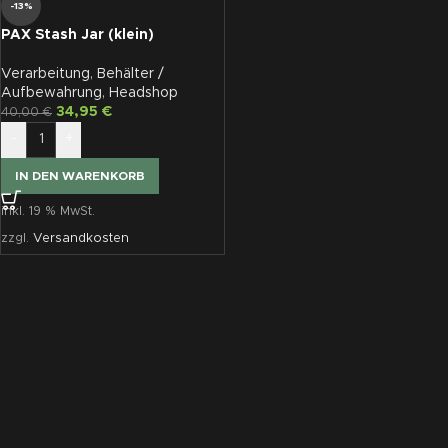
-13%
PAX Stash Jar (klein)
Verarbeitung
,
Behälter /
Aufbewahrung
,
Headshop
34,95
€
40,00
€
-
+
IN DEN WARENKORB
inkl. 19 % MwSt.
zzgl.
Versandkosten