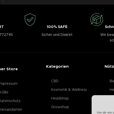
RT
100% SAFE
Schn
3772745
Sicher und Diskret
Wir bea
sc
Kategorien
Nütz
ser Store
CBD
Ba
Impressum
Kosmetik & Wellness
He
AGBs
Headshop
Datenschutz
Growshop
Versandarten
Um dir ein 