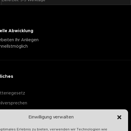
Lieferzeit:
3-5 Werktage
elle Abwicklung
rbeiten Ihr Anliegen
hnellstmöglich
liches
tteriegesetz
ilversprechen
Einwilligung verwalten
optimales Erlebnis zu bieten, verwenden wir Technologien wie