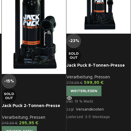
-23%
SOLD
OUT
Jack Puck 8-Tonnen-Presse
mit Pressform, viereckig
Verarbeitung
,
Pressen
-15%
599,95
€
779,99
€
WEITERLESEN
SOLD
OUT
inkl. 19 % MwSt.
Jack Puck 2-Tonnen-Presse
zzgl.
Versandkosten
mit Pressform, viereckig
Lieferzeit:
3-5 Werktage
Verarbeitung
,
Pressen
295,95
€
349,99
€