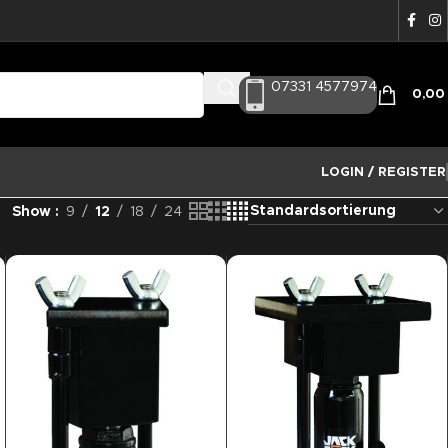
07331 4577974
0,0
LOGIN / REGISTER
Show
9
12
18
24