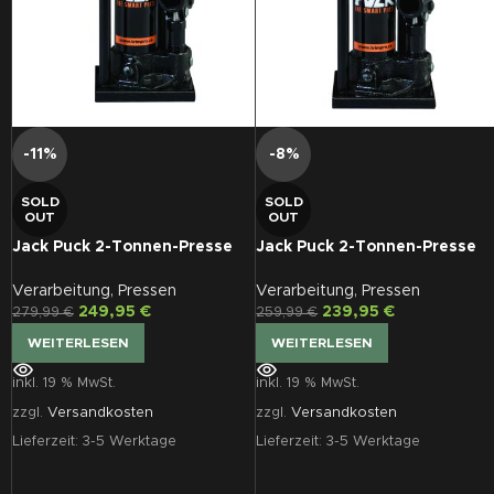
-11%
-8%
SOLD
SOLD
OUT
OUT
Jack Puck 2-Tonnen-Presse
Jack Puck 2-Tonnen-Presse
mit Pressform, groß, rund
mit Pressform, klein, rund
Verarbeitung
,
Pressen
Verarbeitung
,
Pressen
249,95
€
239,95
€
279,99
€
259,99
€
WEITERLESEN
WEITERLESEN
inkl. 19 % MwSt.
inkl. 19 % MwSt.
zzgl.
Versandkosten
zzgl.
Versandkosten
Lieferzeit:
3-5 Werktage
Lieferzeit:
3-5 Werktage