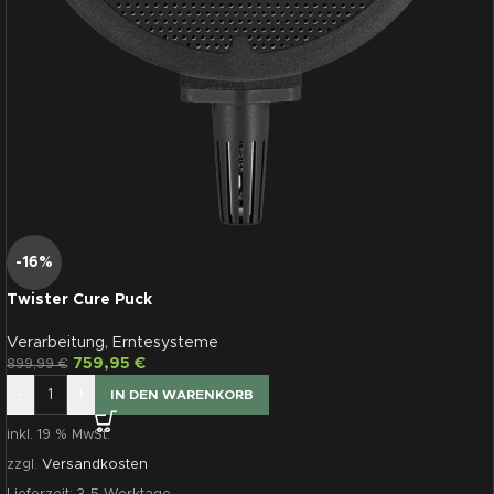
-16%
Twister Cure Puck
Verarbeitung
,
Erntesysteme
759,95
€
899,99
€
-
+
IN DEN WARENKORB
inkl. 19 % MwSt.
zzgl.
Versandkosten