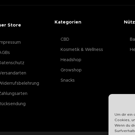
Kategorien
Nütz
ser Store
CBD
Ba
Impressum
Kosmetik & Wellness
He
AGBs
Headshop
Datenschutz
Growshop
Versandarten
Snacks
Widerrufsbelehrung
Zahlungsarten
Rücksendung
Um dir ein 
Cookies, u
Wenn du di
Surfverhalt