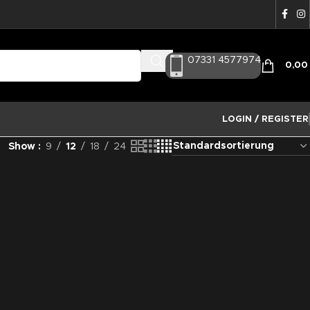
07331 4577974
0,0
LOGIN / REGISTER
Show
9
12
18
24