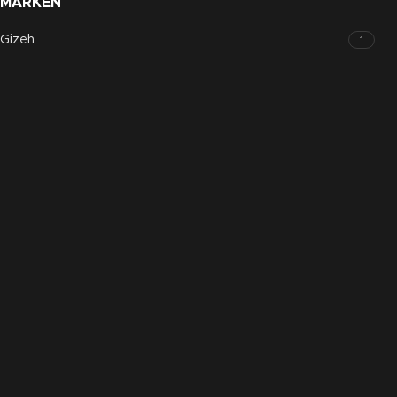
MARKEN
Gizeh
1