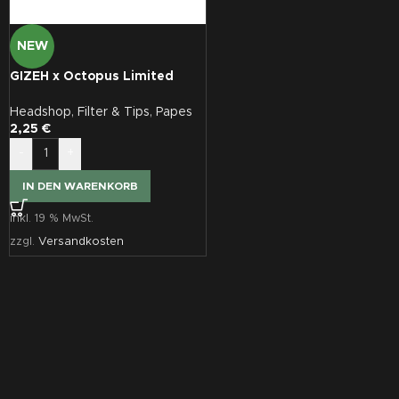
NEW
GIZEH x Octopus Limited
Edition King Size Slim + Tips
Headshop
,
Filter & Tips
,
Papes
2,25
€
-
+
IN DEN WARENKORB
inkl. 19 % MwSt.
zzgl.
Versandkosten