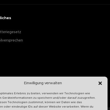
liches
tteriegesetz
ilversprechen
Einwilligung verwalten
optimales Erlebnis zu bieten, verwenden wir Technologien wie
m Geräteinformationen zu speichern und/oder darauf zuzugreifen.
esen Technologien zustimmst, können wir Daten wie das
en oder eindeutige IDs auf dieser Website verarbeiten. Wenn du