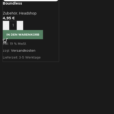
Boundless
Mundstücksiebchen
Zubehör
,
Headshop
4,95
€
-
+
IN DEN WARENKORB
inkl. 19 % MwSt.
zzgl.
Versandkosten
Lieferzeit:
3-5 Werktage