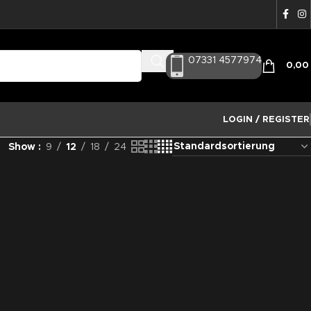
07331 4577974
0,0
LOGIN / REGISTER
Show
9
12
18
24