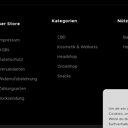
Kategorien
Nütz
ser Store
CBD
Ba
Impressum
Kosmetik & Wellness
He
AGBs
Headshop
Datenschutz
Growshop
Versandarten
Snacks
Widerrufsbelehrung
Zahlungsarten
Rücksendung
Um dir ein 
Cookies, u
Wenn du di
Surfverhalt