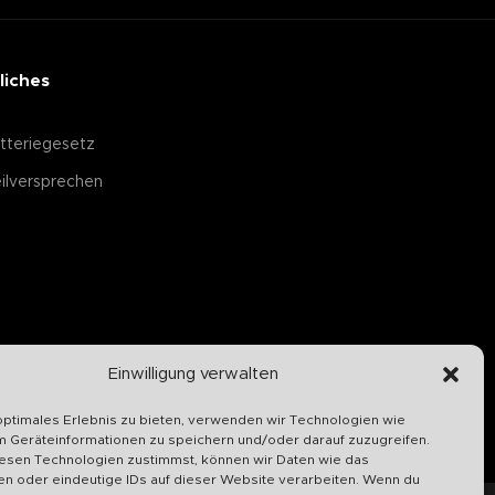
liches
tteriegesetz
ilversprechen
Einwilligung verwalten
optimales Erlebnis zu bieten, verwenden wir Technologien wie
m Geräteinformationen zu speichern und/oder darauf zuzugreifen.
esen Technologien zustimmst, können wir Daten wie das
en oder eindeutige IDs auf dieser Website verarbeiten. Wenn du