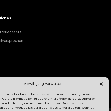
liches
tteriegesetz
ilversprechen
Einwilligung verwalten
optimales Erlebnis zu bieten, verwenden wir Technologien wie
m Geräteinformationen zu speichern und/oder darauf zuzugreifen.
esen Technologien zustimmst, können wir Daten wie das
en oder eindeutige IDs auf dieser Website verarbeiten. Wenn du