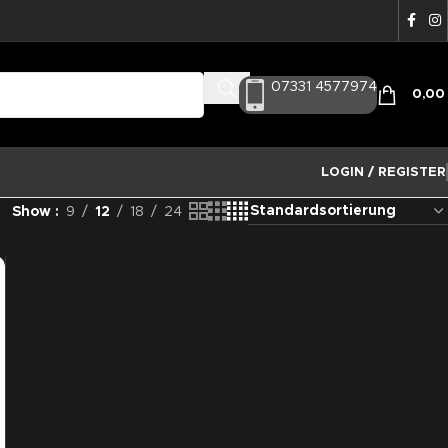
07331 4577974
0,0
LOGIN / REGISTER
Show
9
12
18
24