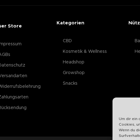
Kategorien
Nütz
ser Store
CBD
Ba
Impressum
Kosmetik & Wellness
He
AGBs
Headshop
Datenschutz
Growshop
Versandarten
Snacks
Widerrufsbelehrung
Zahlungsarten
Rücksendung
Um dir ein 
Cookies, u
Wenn du di
Surfverhalt