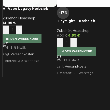
AirVape Legacy Korbsieb
-17%
Zubehör
,
Headshop
TinyMight – Korbsieb
14,95
€
(randlos)
-
+
Zubehör
,
Headshop
4,95
€
6,00
€
IN DEN WARENKORB
-
+
inkl. 19 % MwSt.
IN DEN WARENKORB
zzgl.
Versandkosten
inkl. 19 % MwSt.
Lieferzeit:
3-5 Werktage
zzgl.
Versandkosten
Lieferzeit:
3-5 Werktage