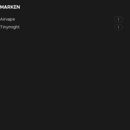
MARKEN
Airvape
1
Tinymight
1