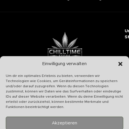
U
S
Einwilligung verwalten
Chilltime Store
Um dir ein optimales Erlebnis zu bieten, verwenden wir
07331 4577974
Technologien wie Cookies, um Geräteinformationen zu speichern
und/oder darauf zuzugreifen. Wenn du diesen Technologien
Info@chilltime.de
zustimmst, können wir Daten wie das Surfverhalten oder eindeutige
Bahnhofstr. 19 73312 Geislingen
IDs auf dieser Website verarbeiten. Wenn du deine Einwilligung nicht
erteilst oder zurückziehst, können bestimmte Merkmale und
Funktionen beeinträchtigt werden.
Akzeptieren