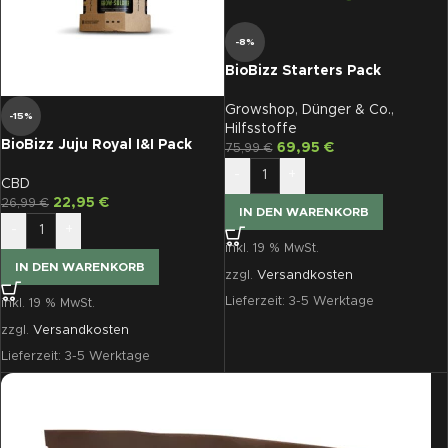
-8%
BioBizz Starters Pack
Growshop
,
Dünger & Co.
,
-15%
Hilfsstoffe
BioBizz Juju Royal I&I Pack
69,95
€
75,99
€
-
+
CBD
22,95
€
26,99
€
IN DEN WARENKORB
-
+
inkl. 19 % MwSt.
IN DEN WARENKORB
zzgl.
Versandkosten
Lieferzeit:
3-5 Werktage
inkl. 19 % MwSt.
zzgl.
Versandkosten
Lieferzeit:
3-5 Werktage