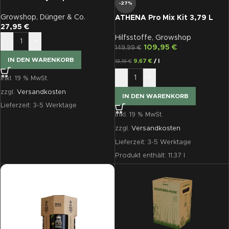
-27%
Starters Box
Growshop
,
Dünger & Co.
ATHENA Pro Mix Kit 3,79 L
27,95
€
Hilfsstoffe
,
Growshop
-
+
109,95
€
149,99
€
IN DEN WARENKORB
9,67
€
/
l
13,19
€
-
+
inkl. 19 % MwSt.
zzgl.
Versandkosten
IN DEN WARENKORB
Lieferzeit:
3-5 Werktage
inkl. 19 % MwSt.
zzgl.
Versandkosten
Lieferzeit:
3-5 Werktage
Produkt enthält: 11,37
l