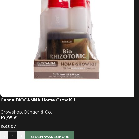
Canna BIOCANNA Home Grow Kit
Growshop
,
Dünger & Co.
19,95
€
19,95
€
/
l
-
+
IN DEN WARENKORB