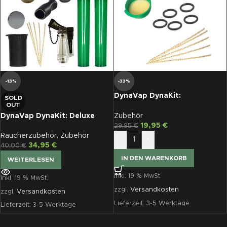
-13%
-33%
DynaVap DynaKit:
SOLD
OUT
Maintenance
Zubehör
DynaVap DynaKit: Deluxe
19,95
€
29,95
€
Raucherzubehör
,
Zubehör
-
+
34,95
€
40,00
€
IN DEN WARENKORB
WEITERLESEN
inkl. 19 % MwSt.
inkl. 19 % MwSt.
zzgl.
Versandkosten
zzgl.
Versandkosten
Lieferzeit:
3-5 Werktage
Lieferzeit:
3-5 Werktage