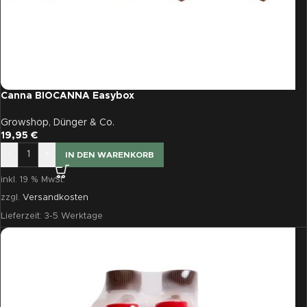
Canna BIOCANNA Easybox
Growshop
,
Dünger & Co.
19,95
€
-
+
IN DEN WARENKORB
inkl. 19 % MwSt.
zzgl.
Versandkosten
Lieferzeit:
3-5 Werktage