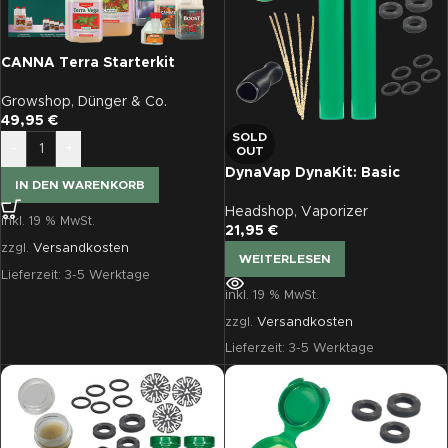
CANNA Terra Starterkit
Growshop
,
Dünger & Co.
49,95
€
SOLD
-
+
OUT
DynaVap DynaKit: Basic
IN DEN WARENKORB
Headshop
,
Vaporizer
inkl. 19 % MwSt.
21,95
€
zzgl.
Versandkosten
WEITERLESEN
Lieferzeit:
3-5 Werktage
inkl. 19 % MwSt.
zzgl.
Versandkosten
Lieferzeit:
3-5 Werktage