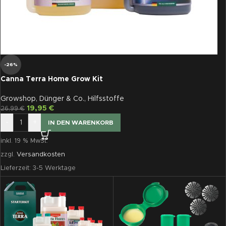
-26%
Canna Terra Home Grow Kit
Growshop
,
Dünger & Co.
,
Hilfsstoffe
19,95
€
26,99
€
-
+
IN DEN WARENKORB
inkl. 19 % MwSt.
zzgl.
Versandkosten
Lieferzeit:
3-5 Werktage