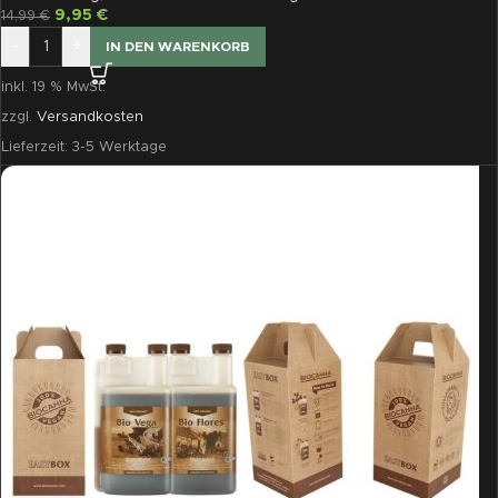
9,95
€
14,99
€
-
+
IN DEN WARENKORB
inkl. 19 % MwSt.
zzgl.
Versandkosten
Lieferzeit:
3-5 Werktage