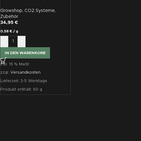
Nachfüllkartusche, 60 g
Growshop
,
CO2 Systeme
,
Zubehör
34,95
€
0,58
€
/
g
-
+
IN DEN WARENKORB
inkl. 19 % MwSt.
zzgl.
Versandkosten
Lieferzeit:
3-5 Werktage
Produkt enthält: 60
g