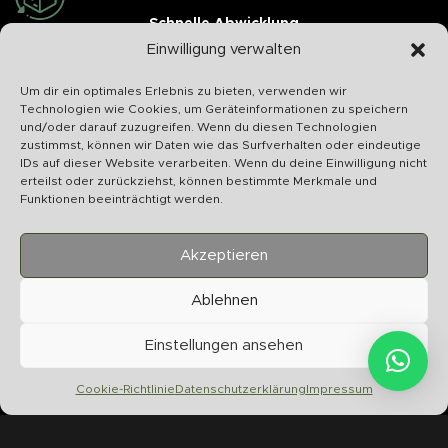
Schnelle Abwicklung
Einwilligung verwalten
Wir bearbeiten Ihr Anliegen schnellstmöglich
Um dir ein optimales Erlebnis zu bieten, verwenden wir
Technologien wie Cookies, um Geräteinformationen zu speichern
und/oder darauf zuzugreifen. Wenn du diesen Technologien
zustimmst, können wir Daten wie das Surfverhalten oder eindeutige
IDs auf dieser Website verarbeiten. Wenn du deine Einwilligung nicht
U
erteilst oder zurückziehst, können bestimmte Merkmale und
S
Funktionen beeinträchtigt werden.
Akzeptieren
Ablehnen
Chilltime Store
07331 4577974
Einstellungen ansehen
Info@chilltime.de
Bahnhofstr. 19 73312 Geislingen
Cookie-Richtlinie
Datenschutzerklärung
Impressum