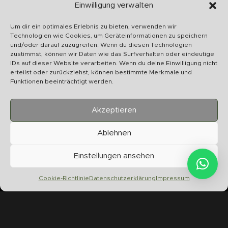
Schnelle Abwicklung
Einwilligung verwalten
Wir bearbeiten Ihr Anliegen schnellstmöglich
Um dir ein optimales Erlebnis zu bieten, verwenden wir
Technologien wie Cookies, um Geräteinformationen zu speichern
und/oder darauf zuzugreifen. Wenn du diesen Technologien
zustimmst, können wir Daten wie das Surfverhalten oder eindeutige
IDs auf dieser Website verarbeiten. Wenn du deine Einwilligung nicht
erteilst oder zurückziehst, können bestimmte Merkmale und
U
Funktionen beeinträchtigt werden.
S
Akzeptieren
Ablehnen
Chilltime Store
Einstellungen ansehen
07331 4577974
Info@chilltime.de
Cookie-Richtlinie
Datenschutzerklärung
Impressum
Bahnhofstr. 19 73312 Geislingen