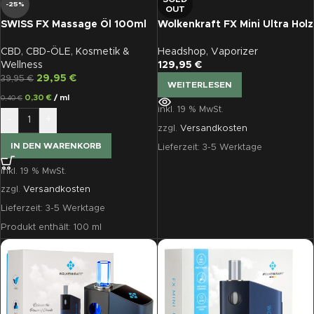
-25%
OUT
SWISS FX Massage Öl 100ml
Wolkenkraft FX Mini Ultra Holz
(500 mg)
Headshop
,
Vaporizer
CBD
,
CBD-ÖLE
,
Kosmetik &
129,95
€
Wellness
29,95
€
39,95
€
WEITERLESEN
0,30
€
/
ml
0,40
€
inkl. 19 % MwSt.
-
+
zzgl.
Versandkosten
IN DEN WARENKORB
Lieferzeit:
3-5 Werktage
inkl. 19 % MwSt.
zzgl.
Versandkosten
Lieferzeit:
3-5 Werktage
Produkt enthält: 100
ml