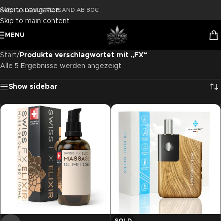
Skip to navigation
KOSTENLOSER VERSAND AB 80€
Skip to main content
MENU
Start
/
Produkte verschlagwortet mit „FX“
Alle 5 Ergebnisse werden angezeigt
Show sidebar
SOLD