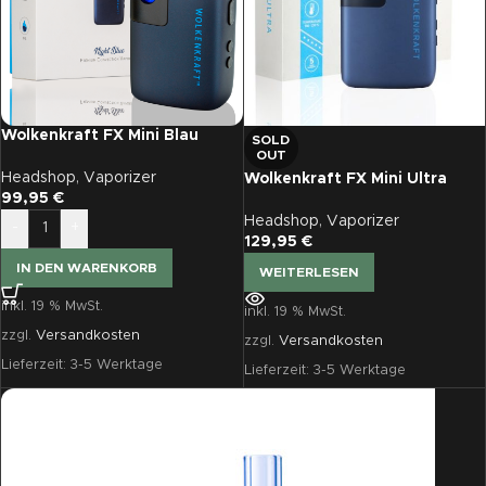
Wolkenkraft FX Mini Blau
SOLD
OUT
Headshop
,
Vaporizer
Wolkenkraft FX Mini Ultra
99,95
€
blau
Headshop
,
Vaporizer
-
+
129,95
€
IN DEN WARENKORB
WEITERLESEN
inkl. 19 % MwSt.
inkl. 19 % MwSt.
zzgl.
Versandkosten
zzgl.
Versandkosten
Lieferzeit:
3-5 Werktage
Lieferzeit:
3-5 Werktage