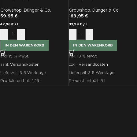
Growshop
,
Dünger & Co.
Growshop
,
Dünger & Co.
59,95
€
169,95
€
47,96
€
/
l
33,99
€
/
l
-
+
-
+
IN DEN WARENKORB
IN DEN WARENKORB
inkl. 19 % MwSt.
inkl. 19 % MwSt.
zzgl.
Versandkosten
zzgl.
Versandkosten
Lieferzeit:
3-5 Werktage
Lieferzeit:
3-5 Werktage
Produkt enthält: 1,25
l
Produkt enthält: 5
l