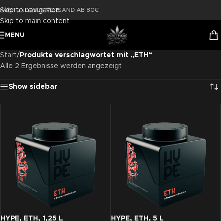
Skip to navigation
KOSTENLOSER VERSAND AB 80€
Skip to main content
MENU
Start
/
Produkte verschlagwortet mit „ETH“
Alle 2 Ergebnisse werden angezeigt
Show sidebar
HYPE, ETH, 1,25 L
HYPE, ETH, 5 L