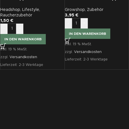
Trimmschere
Headshop
,
Lifestyle
,
Growshop
,
Zubehör
Raucherzubehör
3,95
€
1,50
€
-
+
-
+
IN DEN WARENKORB
IN DEN WARENKORB
inkl. 19 % MwSt.
inkl. 19 % MwSt.
zzgl.
Versandkosten
zzgl.
Versandkosten
Lieferzeit:
2-3 Werktage
Lieferzeit:
2-3 Werktage