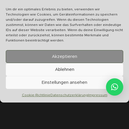
Wir bearbeiten Ihr Anliegen schnellstmöglich
Um dir ein optimales Erlebnis zu bieten, verwenden wir
Technologien wie Cookies, um Geräteinformationen zu speichern
und/oder darauf zuzugreifen. Wenn du diesen Technologien
zustimmst, können wir Daten wie das Surfverhalten oder eindeutige
IDs auf dieser Website verarbeiten. Wenn du deine Einwilligung nicht
erteilst oder zurückziehst, können bestimmte Merkmale und
U
Funktionen beeinträchtigt werden.
S
Akzeptieren
Ablehnen
Einstellungen ansehen
Chilltime Store
07331 4577974
Cookie-Richtlinie
Datenschutzerklärung
Impressum
Info@chilltime.de
Bahnhofstr. 19 73312 Geislingen